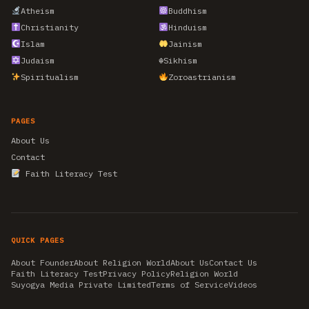
Atheism
Buddhism
Christianity
Hinduism
Islam
Jainism
Judaism
☬
Sikhism
Spiritualism
Zoroastrianism
PAGES
About Us
Contact
Faith Literacy Test
QUICK PAGES
About Founder
About Religion World
About Us
Contact Us
Faith Literacy Test
Privacy Policy
Religion World
Suyogya Media Private Limited
Terms of Service
Videos