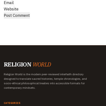
Email
Website
RELIGION
WORLD
Religion World is the modern peer-reviewed interfaith directory
designed to translate sacred histories, temple chronologies, and
socio-ethical philosophical treaties into accessible formats for
contemporary mindsets.
CATEGORIES