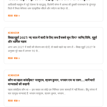
आदिवासी महाकुंभ में जुटे देशभर के श्रद्धालु: त्रिवेणी संगम में आस्था की डुबकी राजस्थान के डूंगरपुर
जिले में स्थित बेणेश्वर धाम प्राकृतिक सौंदर्य और पर्यटन का केंद्र तो…
READ NOW
HINDUISM
विवाह मुहूर्त 2027: नए साल में शादी के लिए कब हैं सबसे शुभ दिन? जानिए तिथि, मुहूर्त
और धार्मिक महत्व
अगर आप 2027 में शादी की योजना बना रहे हैं, तो सबसे पहले यह जान लें – विवाह मुहूर्त 2027 के
अनुसार पूरे साल में लगभग 90 से…
READ NOW
HINDUISM
कौन था पहला कांवड़िया? परशुराम, श्रवण कुमार, भगवान राम या रावण….जानें चारों
मान्यताओं की कहानी
पहला कांवड़िया कौन था — इस सवाल का कोई एक निश्चित उत्तर शास्त्रों में नहीं मिलता। हिंदू परंपरा में
चार प्रमुख मान्यताएं हैं: भगवान परशुराम, श्रवण कुमार, भगवान…
READ NOW