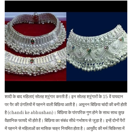
शादी के बाद महिलाएं सोलह श्रृंगार करती हैं। इन सोलह श्रृंगारों के 15 वें पायदान
पर पैर की उंगलियों में पहनने वाली बिछिया आती है। अमूनन बिछिया चांदी की बनी होती
है (chandi ke abhushan)। बिछिया के पांरपरिक गुण होने के साथ साथ कुछ
वैज्ञानिक फायदें भी होते हैं। बिछिया का संबंध सीधे गर्भाशय से जुड़ा है। इन्हें दोनों पैरों
में पहनने से महिलाओं का मासिक चक्र नियमित होता है। आयुर्वेद की मर्म चिकित्सा में