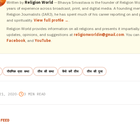
Written by
Religion World
— Bhavya Srivastava is the founder of Religion Wor
years of experience across broadcast, print, and digital media. A founding me
Religion Journalists (IARJ), he has spent much of his career reporting on and p
and spirituality.
View full profile →
.
Religion World provides information on all religions and presents it impartiall
updates, opinions, and suggestions at
religionworldin@gmail.com
. You can
Facebook
, and
YouTube
.
पौराणिक व्रत कथा
तीज की कथा
कैसे करें तीज
तीज की पूजा
21, 2020
•
3 MIN READ
 FEED