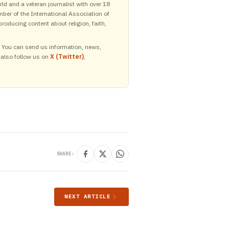
ld and a veteran journalist with over 18
mber of the International Association of
roducing content about religion, faith,
y. You can send us information, news,
 also follow us on
X (Twitter)
,
SHARE:
NEXT ARTICLE