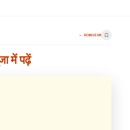
← HINDUISM
ें पढ़ें