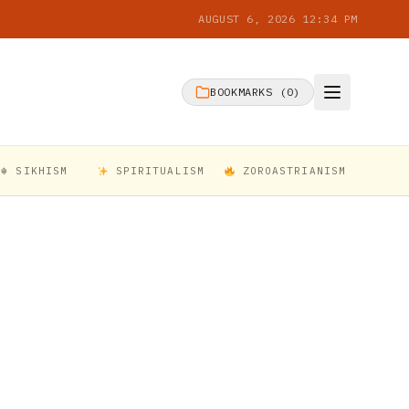
AUGUST 6, 2026 12:34 PM
BOOKMARKS (
0
)
☬ SIKHISM
SPIRITUALISM
ZOROASTRIANISM