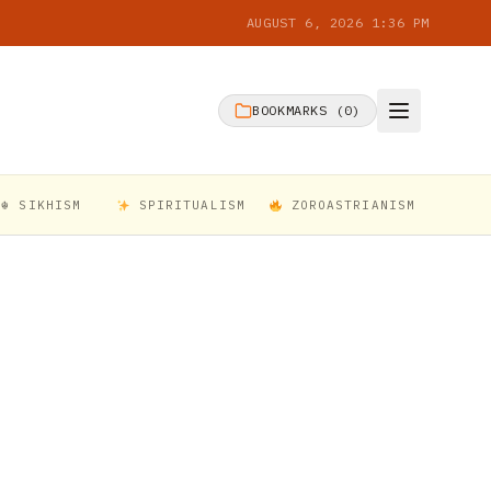
AUGUST 6, 2026 1:36 PM
BOOKMARKS (
0
)
☬ SIKHISM
SPIRITUALISM
ZOROASTRIANISM