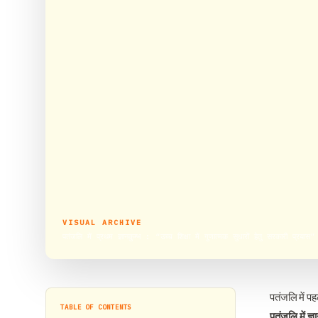
VISUAL ARCHIVE
पतंजलि में प्रथम ज्ञानकुम्भ : “उच्च शिक्षा में गुणात्मक सुधारों हेतु सरकारी प्रयास”
पतंजलि में पहल
TABLE OF CONTENTS
पतंजलि में ज्ञ