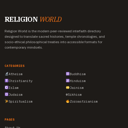
RELIGION
WORLD
Religion World is the modern peer-reviewed interfaith directory
designed to translate sacred histories, temple chronologies, and
socio-ethical philosophical treaties into accessible formats for
contemporary mindsets.
CATEGORIES
Atheism
Buddhism
Christianity
Hinduism
Islam
Jainism
Judaism
☬
Sikhism
Spiritualism
Zoroastrianism
PAGES
About Us