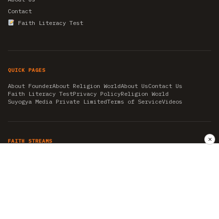
Contact
Faith Literacy Test
QUICK PAGES
About Founder
About Religion World
About Us
Contact Us
Faith Literacy Test
Privacy Policy
Religion World
Suyogya Media Private Limited
Terms of Service
Videos
✕
FAITH STREAMS
AKSHAY TRITIYA
AMBEDKAR JAYANTI
ASTROLOGY
AYURVEDA
BAHA'I
CHHATHPUJA
CHRISTMAS 2019
CONFUCIANISM
FENG SHUI
FLASHBACK 2019
GANESH CHATURTHI
GOOD FRIDAY
GUJARAT ARTICLES
GURU NANAK BIRTHDAY
HANUMAN JAYANTI
HIMACHAL DAY
HISTORY
KRISHNA JANMASHTAMI
KUMBH 2021
MAHAAVEER JAYANTEE
MEDITATION
MOTIVATIONAL STORIES
MYTHOLOGY
NEWS
NIRJALA EKADASHI
PITRA PAKSHA SHRADH
RAMNAVMI