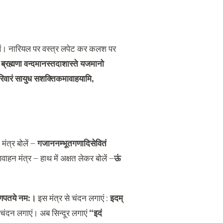
ें। नारियल पर वस्त्र लपेट कर कलश पर
ि ब्रह्मणा वन्दमानस्तदाशास्ते यजमानो
रिवारं सायुध सशक्तिकमावाहयामि
,
ंत्र बोलें
–
गजाननम्भूतगणादिसेवितं
ाहन मंत्र
–
हाथ में अक्षत लेकर बोलें
–
ऊं
गणपतये नम
:
।
इस मंत्र से चंदन लगाएं
:
इदम्
ंदन लगाएं। अब सिन्दूर लगाएं
“
इदं