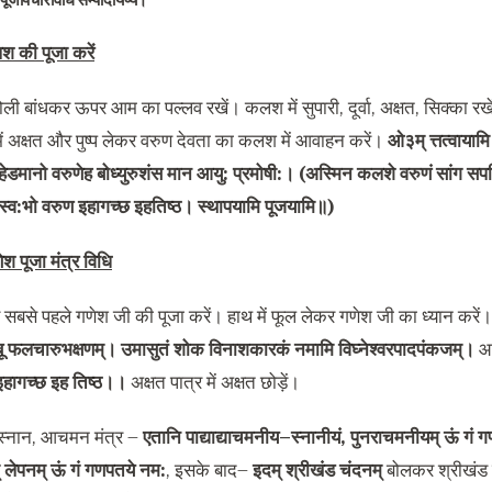
श की पूजा करें
ली बांधकर ऊपर आम का पल्लव रखें। कलश में सुपारी
,
दूर्वा
,
अक्षत
,
सिक्का रख
में अक्षत और पुष्प लेकर वरुण देवता का कलश में आवाहन करें।
ओ३म् त्तत्वायाम
ेडमानो वरुणेह बोध्युरुशंस मान आयु
:
प्रमोषी
:
।
(
अस्मिन कलशे वरुणं सांग सप
स्व
:
भो वरुण इहागच्छ इहतिष्ठ। स्थापयामि पूजयामि॥
)
श पूजा मंत्र विधि
सबसे पहले गणेश जी की पूजा करें। हाथ में फूल लेकर गणेश जी का ध्यान करें। म
बू फलचारुभक्षणम्। उमासुतं शोक विनाशकारकं नमामि विघ्नेश्वरपादपंकजम्।
आव
इहागच्छ इह तिष्ठ।।
अक्षत पात्र में अक्षत छोड़ें।
स्नान
,
आचमन मंत्र
–
एतानि पाद्याद्याचमनीय
–
स्नानीयं
,
पुनराचमनीयम् ऊं गं 
् लेपनम् ऊं गं गणपतये नम
:
,
इसके बाद
–
इदम् श्रीखंड चंदनम्
बोलकर श्रीखंड च