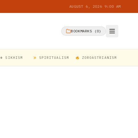
AUGUST 6, 2026 9:00 AM
BOOKMARKS (
0
)
☬ SIKHISM
SPIRITUALISM
ZOROASTRIANISM