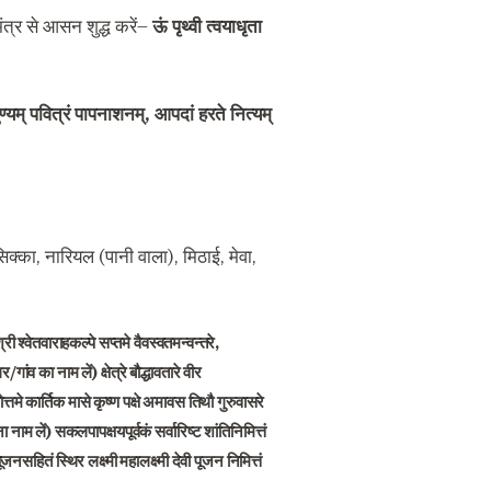
त्र से आसन शुद्ध करें
–
ऊं पृथ्वी त्वयाधृता
ण्यम् पवित्रं पापनाशनम्
,
आपदां हरते नित्यम्
सिक्का
,
नारियल
(
पानी वाला
),
मिठाई
,
मेवा
,
 श्री श्वेतवाराहकल्पे सप्तमे वैवस्वतमन्वन्तरे
,
गर
/
गांव का नाम लें
)
क्षेत्रे बौद्धावतारे वीर
्तमे कार्तिक मासे कृष्ण पक्षे अमावस तिथौ गुरुवासरे
 नाम लें
)
सकलपापक्षयपूर्वकं सर्वारिष्ट शांतिनिमित्तं
सहितं स्थिर लक्ष्मी महालक्ष्मी देवी पूजन निमित्तं