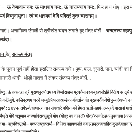
ं
–
ऊं केशवाय नम
:
ऊं माधवाय नम
:,
ऊं नारायणाय नम
:,
फिर हाथ धोएं। इस मं
्यवं विष्णुनाधृता। त्वं च धारयमां देवि पवित्रं कुरु चासनम्॥
ाएं। अनामिका उंगली से श्रीखंड चंदन लगाते हुए मंत्र बोलें –
चन्दनस्य महत्पु
 सर्वदा।
न हेतु संकल्प मंत्र
 के पूजन पूर्ण नहीं होता इसलिए संकल्प करें। पुष्प
,
फल
,
सुपारी
,
पान
,
चांदी का 
मग्री थोड़ी
–
थोड़ी मात्रा में लेकर संकल्प मंत्र बोलें…
िष्णु
:,
ऊं तत्सदद्य श्री पुराणपुरुषोत्तमस्य विष्णोराज्ञया प्रवर्तमानस्य ब्रह्मणोऽह्नि द्वितीय पराद्र्धे
े कलियुगे
,
कलिप्रथम चरणे जम्बुद्वीपे भरतखण्डे आर्यावर्तान्तर्गत ब्रह्मवर्तैकदेशे पुण्य
(
अपने न
ृपते
: 2074,
तमेऽब्दे साधारण नाम संवत्सरे दक्षिणायने हेमंत ऋतो महामंगल्यप्रदे मासानां मासोत
े वैधृति योगे चतुष्पाद करणादिसत्सुशुभे योग
(
गोत्र का नाम लें
)
गोत्रोत्पन्नोऽहं अमुकनामा
(
अपना
नया
–
श्रुतिस्मृत्यो
–
क्तफलप्राप्तर्थं
—
निमित्त महागणपति नवग्रहप्रणव सहितं कुलदेवतानां पूजन
पूजोपचारविधि सम्पादयिष्ये।