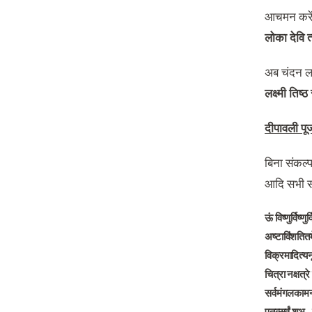
आचमन करे
लोका देवि त
अब चंदन लग
लक्ष्मी तिष्ठ
दीपावली पूज
बिना संकल्प
आदि सभी सा
ऊं विष्णुर्विष्णुर्व
अष्टाविंशतितम
विक्रमादित्यन
चित्रा नक्षत्र
सर्वमंगलकाम
एतत्सर्वं शुभ
–