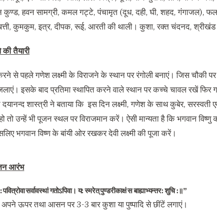
 कुण्ड
,
हवन सामग्री
,
कमल गट्टे
,
पंचामृत
(
दूध
,
दही
,
घी
,
शहद
,
गंगाजल
),
फ
्ती
,
कुमकुम
,
इत्र
,
दीपक
,
रूई
,
आरती की थाली। कुशा
,
रक्त चंदनद
,
श्रीखं
े की तैयारी
रने से पहले गणेश लक्ष्मी के विराजने के स्थान पर रंगोली बनाएं। जिस चौकी पर
ाएं। इसके बाद प्रतिमा स्थापित करने वाले स्थान पर कच्चे चावल रखें फिर ग
 दयानन्द शास्त्री ने बताया कि
इस दिन लक्ष्मी
,
गणेश के साथ कुबेर
,
सरस्वती ए
 हो तो उन्हें भी पूजन स्थल पर विराजमान करें। ऐसी मान्यता है कि भगवान विष्णु की
लिए भगवान विष्ण के बांयी ओर रखकर देवी लक्ष्मी की पूजा करें।
ूजन आरंभ
:
पवित्रोवा सर्वावस्थां गतोऽपिवा। य
:
स्मरेत् पुण्डरीकाक्षं स बाह्याभ्यन्तर
:
शुचि
:
॥
”
 से अपने ऊपर तथा आसन पर
3-3
बार कुशा या पुष्पादि से छींटें लगाएं।