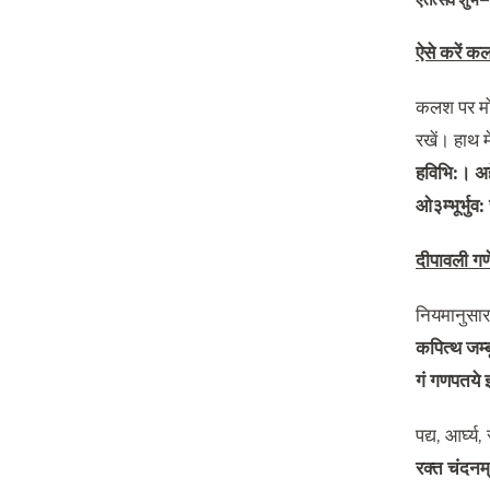
ऐसे करें कल
कलश पर मो
रखें। हाथ 
हविभि
:
।
अह
ओ३म्भूर्भुव
:
दीपावली गणे
नियमानुसार 
कपित्थ जम्
गं गणपतये 
पद्य
,
आर्घ्य
,
रक्त चंदनम