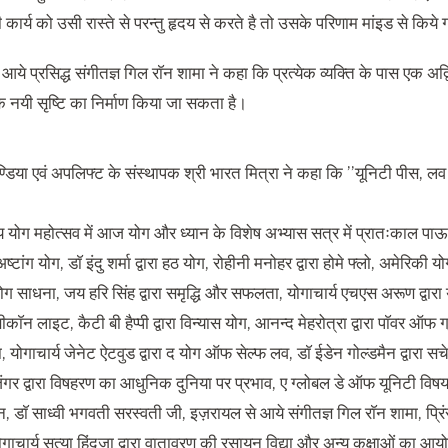
ार्य को उसी रास्ते से परन्तु हृदय से करते है तो उसके परिणाम मांइड से किये गय
ये प्रसिद्ध संगीतज्ञ गिल राॅन शामा ने कहा कि प्रत्येक व्यक्ति के पास एक अद्
नयी सृष्टि का निर्माण किया जा सकता है।
्डिया एवं अपलिफ्ट के संस्थापक श्री भारत मित्रा ने कहा कि ’’यूनिटी पीस, ल
्रीय योग महोत्सव में आज योग और ध्यान के विशेष अभ्यास सत्र में प्रातःकाल पाऊला
अष्टांग योग, डाॅ इंदु शर्मा द्वारा हठ योग, रोहीनी मनोहर द्वारा होमे फ्लो, अमेरिकी योगा
 साधना, जय हरि सिंह द्वारा समृद्धि और सफलता, योगाचार्य एचएस अरूण द्वारा य
बीकाॅन लाइट, कैटी बी हैप्पी द्वारा विन्यास योग, आनन्द मेहरोत्रा द्वारा पाॅवर ऑफ 
ा, योगाचार्य जेनेट ऐटवुड द्वारा द योग ऑफ सेल्फ लव, डाॅ ईडेन गोल्डमैन द्वारा स
जंगर द्वारा विषहरण का आधुनिक दुनिया पर प्रभाव, ए ग्लोबल डे ऑफ यूनिटी विषय
न, डाॅ साध्वी भगवती सरस्वती जी, इज़रायल से आये संगीतज्ञ गिल राॅन शामा, प्रिंस
योगाचार्य सत्या हिंदुजा द्वारा वातावरण की रसायन विद्या और अन्य कक्षाओं का