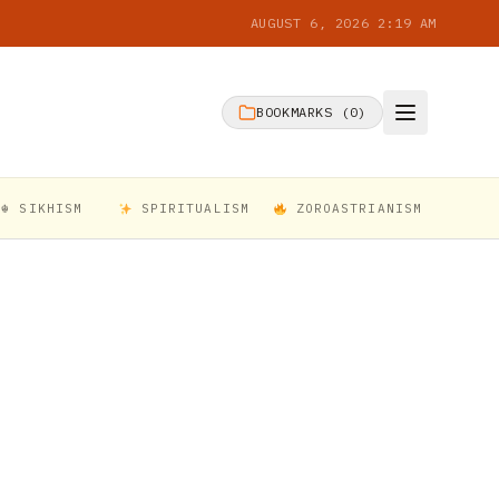
AUGUST 6, 2026 2:19 AM
BOOKMARKS (
0
)
☬ SIKHISM
SPIRITUALISM
ZOROASTRIANISM