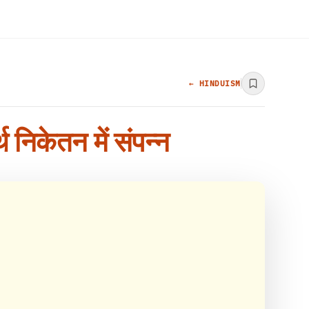
← HINDUISM
थ निकेतन में संपन्न