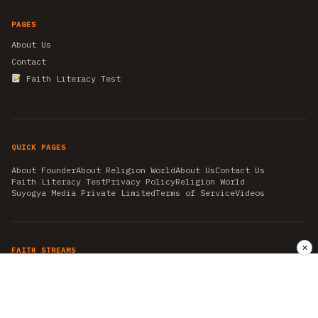
PAGES
About Us
Contact
Faith Literacy Test
QUICK PAGES
About Founder
About Religion World
About Us
Contact Us
Faith Literacy Test
Privacy Policy
Religion World
Suyogya Media Private Limited
Terms of Service
Videos
✕
FAITH STREAMS
AKSHAY TRITIYA
AMBEDKAR JAYANTI
ASTROLOGY
AYURVEDA
BAHA'I
CHHATHPUJA
CHRISTMAS 2019
CONFUCIANISM
FENG SHUI
FLASHBACK 2019
GANESH CHATURTHI
GOOD FRIDAY
GUJARAT ARTICLES
GURU NANAK BIRTHDAY