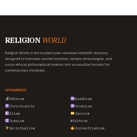
RELIGION
WORLD
Religion World is the modern peer-reviewed interfaith directory
designed to translate sacred histories, temple chronologies, and
socio-ethical philosophical treaties into accessible formats for
contemporary mindsets.
CATEGORIES
Atheism
Buddhism
Christianity
Hinduism
Islam
Jainism
Judaism
☬
Sikhism
Spiritualism
Zoroastrianism