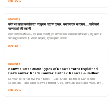
READ NOW
HINDUISM
कौन था पहला कांवड़िया? परशुराम, श्रवण कुमार, भगवान राम या रावण….जानें चारों
मान्यताओं की कहानी
पहला कांवड़िया कौन था — इस सवाल का कोई एक निश्चित उत्तर शास्त्रों में नहीं मिलता। हिंदू परंपरा में
चार प्रमुख मान्यताएं हैं: भगवान परशुराम, श्रवण कुमार, भगवान…
READ NOW
HINDUISM
Kanwar Yatra 2026: Types of Kanwar Yatra Explained –
Dak Kanwar, Khadi Kanwar, Baithaki Kanwar & Sadharan
Kanwar
Kanwar Yatra has five main types — Dak, Khadi, Baithaki, Dandi and
Sadharan — and each follows different rules, difficulty levels and vows. If you
are planning to…
READ NOW