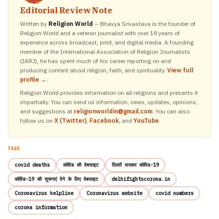
Editorial Review Note
Written by
Religion World
— Bhavya Srivastava is the founder of
Religion World and a veteran journalist with over 18 years of
experience across broadcast, print, and digital media. A founding
member of the International Association of Religion Journalists
(IARJ), he has spent much of his career reporting on and
producing content about religion, faith, and spirituality.
View full
profile →
.
Religion World provides information on all religions and presents it
impartially. You can send us information, news, updates, opinions,
and suggestions at
religionworldin@gmail.com
. You can also
follow us on
X (Twitter)
,
Facebook
, and
YouTube
.
TAGS
covid deaths
कोविड की वेबसाइट
दिल्ली सरकार कोविड-19
कोविड-19 की सूचनाएं देने के लिए वेबसाइट
delhifightscorona.in
Coronavirus helpline
Coronavirus website
covid numbers
corona information