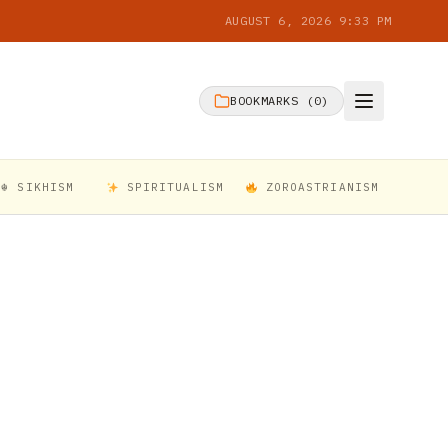
AUGUST 6, 2026 9:33 PM
BOOKMARKS (
0
)
☬ SIKHISM
SPIRITUALISM
ZOROASTRIANISM