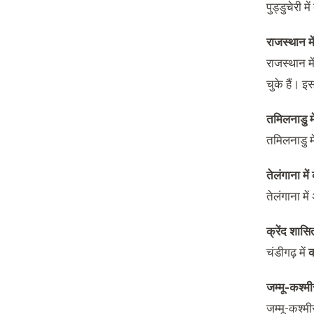
पुड्डुचेरी 
राजस्थान म
राजस्थान 
चुके हैं। इ
तमिलनाडु म
तमिलनाडु म
तेलंगाना मे
तेलंगाना म
क्रेंद शासि
चंडीगढ़ में
क
जम्मू-कश्मी
जम्मू-कश्म