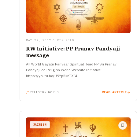
MAY 27, 2017
•
1 MIN READ
RW Initiative: PP Pranav Pandyaji
message
All World Gayatri Parivaar Spiritual Head PP Sri Pranav
Pandyaji on Religion World Website Initiative :
https://youtu.be/U9Yp5knTXI4
RELIGION WORLD
READ ARTICLE
JAINISM