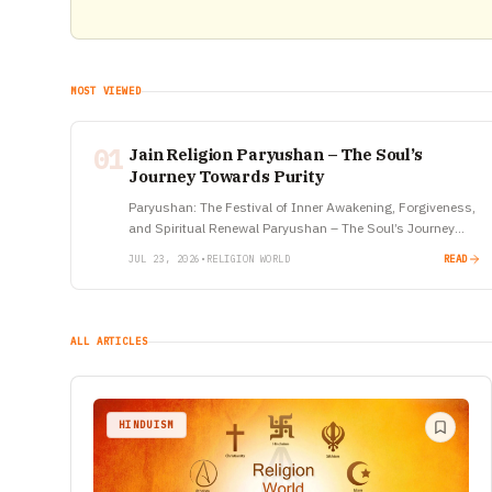
MOST VIEWED
01
Jain Religion Paryushan – The Soul’s
Journey Towards Purity
Paryushan: The Festival of Inner Awakening, Forgiveness,
and Spiritual Renewal Paryushan – The Soul’s Journey
Towards Purity In a world driven by speed, ambition, and
JUL 23, 2026
•
RELIGION WORLD
READ
constant distractions, there…
ALL ARTICLES
HINDUISM