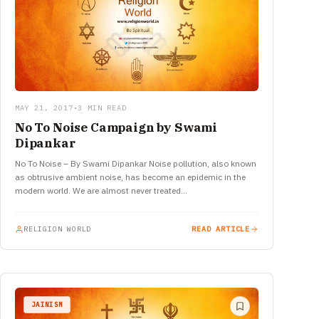
MAY 21, 2017
•
3 MIN READ
No To Noise Campaign by Swami
Dipankar
No To Noise – By Swami Dipankar ​Noise pollution, also known
as obtrusive ambient noise, has become an epidemic in the
modern world. We are almost never treated…
RELIGION WORLD
READ ARTICLE
JAINISM