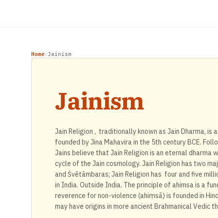
Home
Jainism
›
Jainism
Jain Religion , traditionally known as Jain Dharma, is an
founded by Jina Mahavira in the 5th century BCE. Follo
Jains believe that Jain Religion is an eternal dharma 
cycle of the Jain cosmology. Jain Religion has two ma
and Śvētāmbaras; Jain Religion has four and five milli
in India. Outside India. The principle of ahimsa is a f
reverence for non-violence (ahiṃsā) is founded in Hind
may have origins in more ancient Brahmanical Vedic t