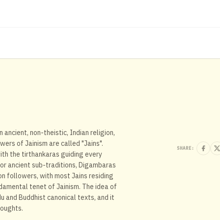
 ancient, non-theistic, Indian religion,
wers of Jainism are called "Jains".
SHARE:
with the tirthankaras guiding every
jor ancient sub-traditions, Digambaras
on followers, with most Jains residing
undamental tenet of Jainism. The idea of
u and Buddhist canonical texts, and it
houghts.