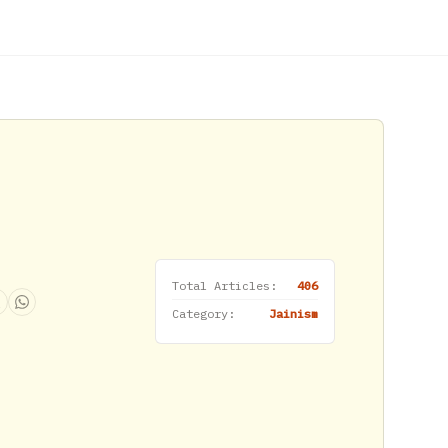
Total Articles:
406
Category:
Jainism