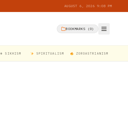
AUGUST 6, 2026 9:08 PM
BOOKMARKS (
0
)
☬ SIKHISM
SPIRITUALISM
ZOROASTRIANISM