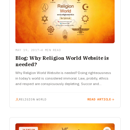
MAY 19, 2017
•
4 MIN READ
Blog: Why Religion World Website is
needed?
Why Religion World Website is needed? Doing righteousness
in today’s world is considered immoral. Law, probity, ethics
and respect are conspicuously depleting. Succor and
encouragement which were once…
RELIGION WORLD
READ ARTICLE