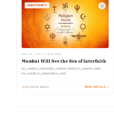
CHRISTIANITY
APR 24, 2017
•
1 MIN READ
Mumbai Will See the Sea of Interfaith
[vc_row][vc_column][vc_column_text] [/vc_column_text]
[vc_icon][/vc_column][/vc_row]
RELIGION WORLD
READ ARTICLE