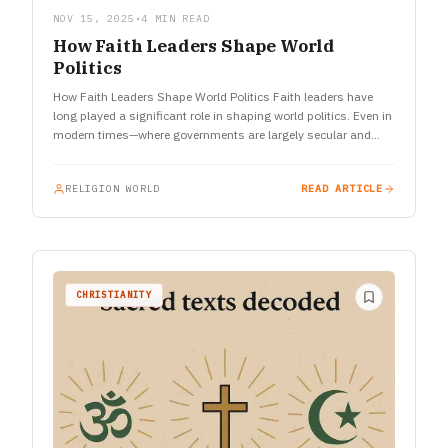
NOV 15, 2025
•
4 MIN READ
How Faith Leaders Shape World
Politics
How Faith Leaders Shape World Politics Faith leaders have
long played a significant role in shaping world politics. Even in
modern times—where governments are largely secular and
institutions…
RELIGION WORLD
READ ARTICLE
CHRISTIANITY