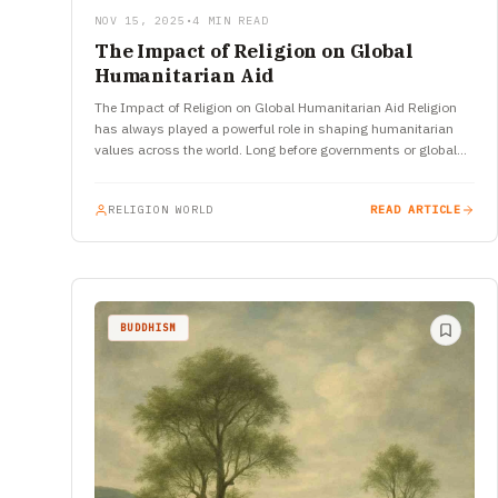
NOV 15, 2025
•
4 MIN READ
The Impact of Religion on Global
Humanitarian Aid
The Impact of Religion on Global Humanitarian Aid Religion
has always played a powerful role in shaping humanitarian
values across the world. Long before governments or global
organizations…
RELIGION WORLD
READ ARTICLE
BUDDHISM