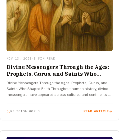
NOV 13, 2025
•
5 MIN READ
Divine Messengers Through the Ages:
Prophets, Gurus, and Saints Who
Shaped Faith
Divine Messengers Through the Ages: Prophets, Gurus, and
Saints Who Shaped Faith Throughout human history, divine
messengers have appeared across cultures and continents —
prophets who spoke of…
RELIGION WORLD
READ ARTICLE