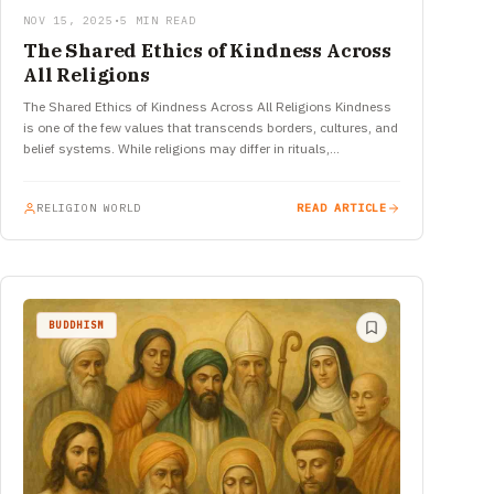
NOV 15, 2025
•
5 MIN READ
The Shared Ethics of Kindness Across
All Religions
The Shared Ethics of Kindness Across All Religions Kindness
is one of the few values that transcends borders, cultures, and
belief systems. While religions may differ in rituals,…
RELIGION WORLD
READ ARTICLE
BUDDHISM