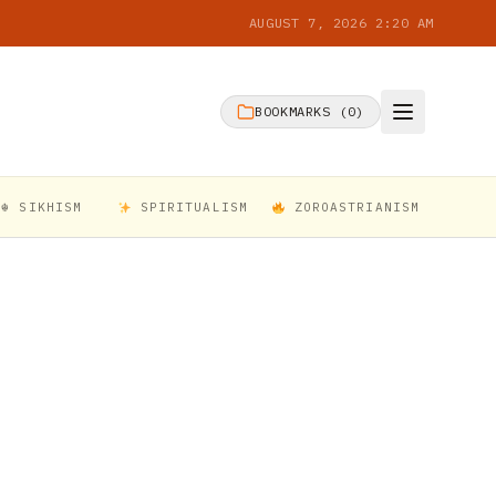
AUGUST 7, 2026 2:20 AM
BOOKMARKS (
0
)
☬ SIKHISM
SPIRITUALISM
ZOROASTRIANISM