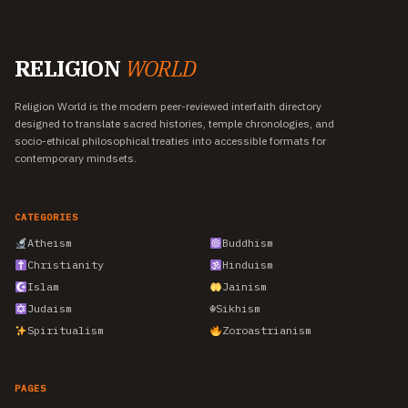
RELIGION
WORLD
Religion World is the modern peer-reviewed interfaith directory
designed to translate sacred histories, temple chronologies, and
socio-ethical philosophical treaties into accessible formats for
contemporary mindsets.
CATEGORIES
Atheism
Buddhism
Christianity
Hinduism
Islam
Jainism
Judaism
☬
Sikhism
Spiritualism
Zoroastrianism
PAGES