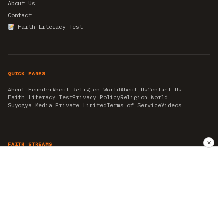
About Us
Contact
Faith Literacy Test
QUICK PAGES
About Founder
About Religion World
About Us
Contact Us
Faith Literacy Test
Privacy Policy
Religion World
Suyogya Media Private Limited
Terms of Service
Videos
✕
FAITH STREAMS
AKSHAY TRITIYA
AMBEDKAR JAYANTI
ASTROLOGY
AYURVEDA
BAHA'I
CHHATHPUJA
CHRISTMAS 2019
CONFUCIANISM
FENG SHUI
FLASHBACK 2019
GANESH CHATURTHI
GOOD FRIDAY
GUJARAT ARTICLES
GURU NANAK BIRTHDAY
HANUMAN JAYANTI
HIMACHAL DAY
HISTORY
KRISHNA JANMASHTAMI
KUMBH 2021
MAHAAVEER JAYANTEE
MEDITATION
MOTIVATIONAL STORIES