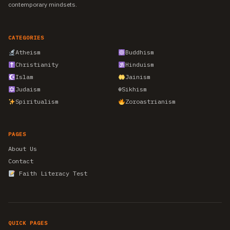
contemporary mindsets.
CATEGORIES
Atheism
Buddhism
Christianity
Hinduism
Islam
Jainism
Judaism
☬
Sikhism
Spiritualism
Zoroastrianism
PAGES
About Us
Contact
Faith Literacy Test
QUICK PAGES