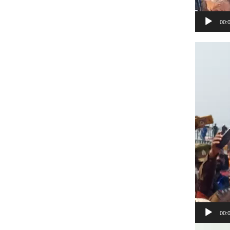
00:
Video
Player
00:
Video