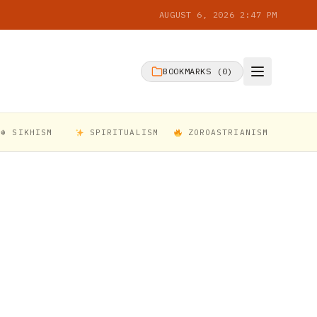
AUGUST 6, 2026 2:47 PM
BOOKMARKS (
0
)
☬ SIKHISM
SPIRITUALISM
ZOROASTRIANISM