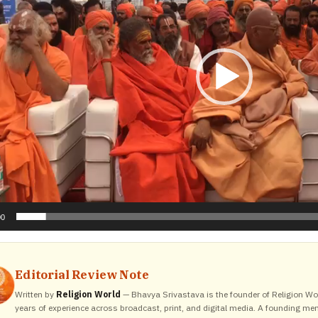
00
Editorial Review Note
Written by
Religion World
— Bhavya Srivastava is the founder of Religion Wor
years of experience across broadcast, print, and digital media. A founding me