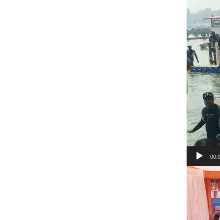
Player
00:
Video
Player