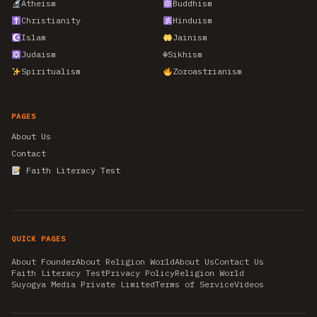
Atheism
Buddhism
Christianity
Hinduism
Islam
Jainism
Judaism
☬
Sikhism
Spiritualism
Zoroastrianism
PAGES
About Us
Contact
Faith Literacy Test
QUICK PAGES
About Founder
About Religion World
About Us
Contact Us
Faith Literacy Test
Privacy Policy
Religion World
Suyogya Media Private Limited
Terms of Service
Videos