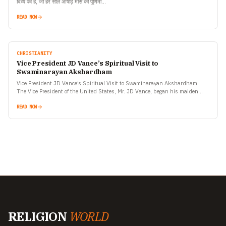
दिव्य पर्व है, जो हर साल आषाढ़ मास की पूर्णिमा…
READ NOW
CHRISTIANITY
Vice President JD Vance’s Spiritual Visit to
Swaminarayan Akshardham
Vice President JD Vance’s Spiritual Visit to Swaminarayan Akshardham
The Vice President of the United States, Mr. JD Vance, began his maiden
official visit to India with a…
READ NOW
RELIGION
WORLD