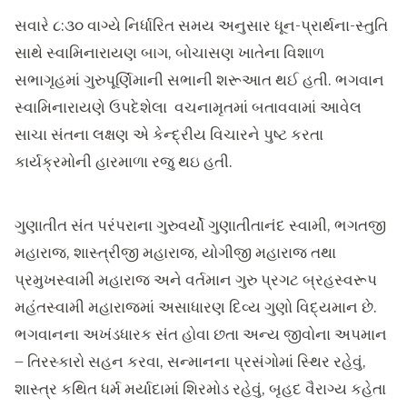
સવારે ૮:૩૦ વાગ્યે નિર્ધારિત સમય અનુસાર ધૂન-પ્રાર્થના-સ્તુતિ
સાથે સ્વામિનારાયણ બાગ, બોચાસણ ખાતેના વિશાળ
સભાગૃહમાં ગુરુપૂર્ણિમાની સભાની શરૂઆત થઈ હતી. ભગવાન
સ્વામિનારાયણે ઉપદેશેલા વચનામૃતમાં બતાવવામાં આવેલ
સાચા સંતના લક્ષણ એ કેન્દ્રીય વિચારને પુષ્ટ કરતા
કાર્યક્રમોની હારમાળા રજુ થઇ હતી.
ગુણાતીત સંત પરંપરાના ગુરુવર્યો ગુણાતીતાનંદ સ્વામી, ભગતજી
મહારાજ, શાસ્ત્રીજી મહારાજ, યોગીજી મહારાજ તથા
પ્રમુખસ્વામી મહારાજ અને વર્તમાન ગુરુ પ્રગટ બ્રહસ્વરૂપ
મહંતસ્વામી મહારાજમાં અસાધારણ દિવ્ય ગુણો વિદ્યમાન છે.
ભગવાનના અખંડધારક સંત હોવા છતા અન્ય જીવોના અપમાન
– તિરસ્કારો સહન કરવા, સન્માનના પ્રસંગોમાં સ્થિર રહેવું,
શાસ્ત્ર કથિત ધર્મ મર્યાદામાં શિરમોડ રહેવું, બૃહદ વૈરાગ્ય કહેતા