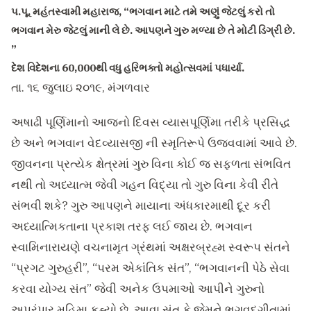
પ.પૂ. મહંતસ્વામી મહારાજ
,
“
ભગવાન માટે તમે અણું જેટલું કરો તો
ભગવાન મેરુ જેટલું માની લે છે. આપણને ગુરુ મળ્યા છે તે મોટી ડિગ્રી છે.
”
દેશ વિદેશના 60
,
000થી વધુ હરિભક્તો મહોત્સવમાં પધાર્યા.
તા. ૧૬ જુલાઇ ૨૦૧૯, મંગળવાર
અષાઢી પૂર્ણિમાનો આજનો દિવસ વ્યાસપૂર્ણિમા તરીકે પ્રસિદ્ધ
છે અને ભગવાન વેદવ્યાસજી ની સ્મૃતિરૂપે ઉજવવામાં આવે છે.
જીવનના પ્રત્યેક ક્ષેત્રમાં ગુરુ વિના કોઈ જ સફળતા સંભવિત
નથી તો અધ્યાત્મ જેવી ગહન વિદ્યા તો ગુરુ વિના કેવી રીતે
સંભવી શકે? ગુરુ આપણને માયાના અંધકારમાથી દૂર કરી
અધ્યાત્મિકતાના પ્રકાશ તરફ લઈ જાય છે. ભગવાન
સ્વામિનારાયણે વચનામૃત ગ્રંથમાં અક્ષરબ્રહ્મ સ્વરૂપ સંતને
“પ્રગટ ગુરુહરી”, “પરમ એકાંતિક સંત”, “ભગવાનની પેઠે સેવા
કરવા યોગ્ય સંત” જેવી અનેક ઉપમાઓ આપીને ગુરુનો
અપરંપાર મહિમા કહ્યો છે. આવા સંત કે જેમને ભગવદગીતામાં