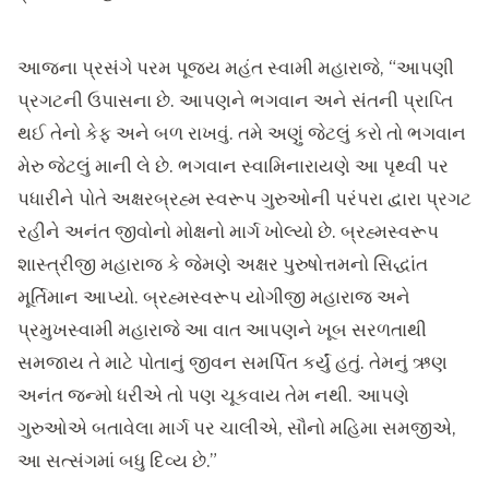
આજના પ્રસંગે પરમ પૂજ્ય મહંત સ્વામી મહારાજે, “આપણી
પ્રગટની ઉપાસના છે. આપણને ભગવાન અને સંતની પ્રાપ્તિ
થઈ તેનો કેફ અને બળ રાખવું. તમે અણું જેટલું કરો તો ભગવાન
મેરુ જેટલું માની લે છે. ભગવાન સ્વામિનારાયણે આ પૃથ્વી પર
પધારીને પોતે અક્ષરબ્રહ્મ સ્વરૂપ ગુરુઓની પરંપરા દ્વારા પ્રગટ
રહીને અનંત જીવોનો મોક્ષનો માર્ગ ખોલ્યો છે. બ્રહ્મસ્વરૂપ
શાસ્ત્રીજી મહારાજ કે જેમણે અક્ષર પુરુષોત્તમનો સિદ્ધાંત
મૂર્તિમાન આપ્યો. બ્રહ્મસ્વરૂપ યોગીજી મહારાજ અને
પ્રમુખસ્વામી મહારાજે આ વાત આપણને ખૂબ સરળતાથી
સમજાય તે માટે પોતાનું જીવન સમર્પિત કર્યું હતું. તેમનું ઋણ
અનંત જન્મો ધરીએ તો પણ ચૂકવાય તેમ નથી. આપણે
ગુરુઓએ બતાવેલા માર્ગ પર ચાલીએ, સૌનો મહિમા સમજીએ,
આ સત્સંગમાં બધુ દિવ્ય છે.”