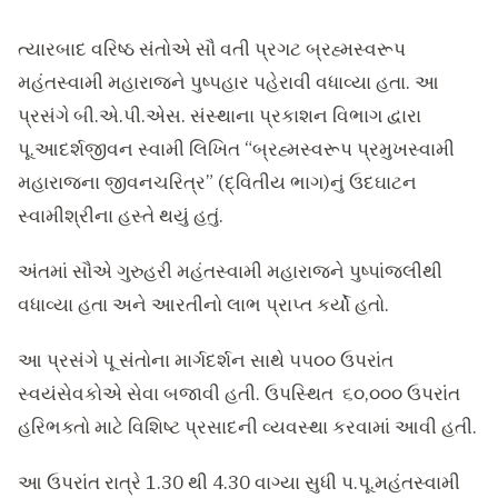
ત્યારબાદ વરિષ્ઠ સંતોએ સૌ વતી પ્રગટ બ્રહ્મસ્વરૂપ
મહંતસ્વામી મહારાજને પુષ્પહાર પહેરાવી વધાવ્યા હતા. આ
પ્રસંગે બી.એ.પી.એસ. સંસ્થાના પ્રકાશન વિભાગ દ્વારા
પૂ.આદર્શજીવન સ્વામી લિખિત “બ્રહ્મસ્વરૂપ પ્રમુખસ્વામી
મહારાજના જીવનચરિત્ર” (દ્વિતીય ભાગ)નું ઉદઘાટન
સ્વામીશ્રીના હસ્તે થયું હતું.
અંતમાં સૌએ ગુરુહરી મહંતસ્વામી મહારાજને પુષ્પાંજલીથી
વધાવ્યા હતા અને આરતીનો લાભ પ્રાપ્ત કર્યો હતો.
આ પ્રસંગે પૂ સંતોના માર્ગદર્શન સાથે ૫૫૦૦ ઉપરાંત
સ્વયંસેવકોએ સેવા બજાવી હતી. ઉપસ્થિત ૬૦,૦૦૦ ઉપરાંત
હરિભક્તો માટે વિશિષ્ટ પ્રસાદની વ્યવસ્થા કરવામાં આવી હતી.
આ ઉપરાંત રાત્રે 1.30 થી 4.30 વાગ્યા સુધી પ.પૂ.મહંતસ્વામી