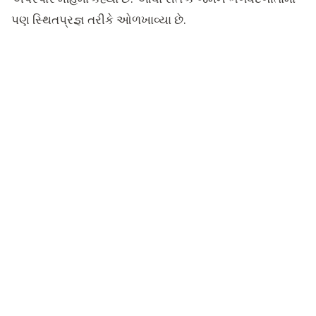
પણ સ્થિતપ્રજ્ઞ તરીકે ઓળખાવ્યા છે.