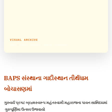
VISUAL ARCHIVE
BAPS સંસ્થાના ગાદીસ્થાન તીર્થધામ બોચાસણમાં
BAPS સંસ્થાના ગાદીસ્થાન તીર્થધામ
બોચાસણમાં
ગુરુવર્ય પ્રગટ બ્રહ્મસ્વરૂપ મહંતસ્વામી મહારાજના પાવન સાન્નિધ્યમાં
ગુરુપૂર્ણિમા ઉત્સવ ઉજવાયો