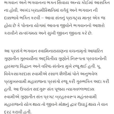
ભગવાન અને ભગવાનના ભક્ત સિવાય અન્ય કોઈમાં આસક્તિ
ના હોવી, અખંડ બ્રાહ્મીસ્થિતિમાં વર્તવું અને ભગવાન ની
દાસભાવે ભક્તિ કરવી – આવા સંતનું પ્રાગટ્ય માત્ર એક જ
હોય છે કે પોતાના યોગમાં આવતા જીવોને ભગવાનનો આશરો
કરાવીને સત્સંગમય અને સુખી જીવન જીવતા કરે છે.
આ પ્રસંગે ભગવાન સ્વામિનારાયણના વચનામૃતો આધારિત
ગુણાતીત ગુરુવર્યોના અદ્વિતીય ગુણોને નિરૂપતા પ્રવચનોની
હારમાળા વિદ્વાન અને વરિષ્ઠ સંતોના મુખે રજૂ થઈ હતી. પૂ.
વિવેકસાગરદાસ સ્વામીએ રસાળ શૈલીમાં પોતે અનુભવેલ
પ્રમુખસ્વામી મહારાજના પ્રસંગો રજૂ કરી ગુરુભક્તિ અદા કરી
હતી. આ ઉપરાંત સદગુરૂ સંત પૂજ્ય ત્યાગવલ્લભદાસ
સ્વામીએ ગુણાતીત સંત પ્રગટ બ્રહસ્વરૂપ મહંતસ્વામી
મહારાજનો યોગ થાય તો જીવને મોક્ષનું દ્વાર ઉઘાડું થાય તે વાત
દ્રઢ કરાવી હતી.