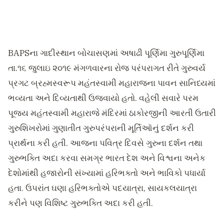
BAPSના ગાદીસ્થાન બોચાસણમાં અષાઢી પૂર્ણિમા ગુરુપૂર્ણિમા
તા.૧૬ જુલાઇ ૨૦૧૯ મંગળવારના રોજ પરંપરાગત રીતે ગુરુવર્ય
પ્રગટ બ્રહ્મસ્વરૂપ મહંતસ્વામી મહારાજના પાવન સાનિધ્યમાં
ભવ્યતા અને દિવ્યતાથી ઉજવાયો હતો. વહેલી સવારે પરમ
પૂજ્ય મહંતસ્વામી મહારાજે મંદિરમાં ઠાકોરજીની આરતી ઉતારી
ગુરુશિખરોમાં ગુણાતીત ગુરુપરંપરાની મૂર્તિઑનું દર્શન કરી
પ્રાર્થના કરી હતી. આજના પવિત્ર દિવસે ગુરુના દર્શન તથા
ગુરુભક્તિ અદા કરવા સમગ્ર ભારત દેશ અને વિશ્વના અનેક
દેશોમાંથી હજારોની સંખ્યામાં હરિભક્તો અને ભાવિકો પધાર્યા
હતા. ઉપરાંત ઘણા હરિભક્તોએ પદયાત્રા, સાયકલયાત્રા
કરીને પણ વિશિષ્ટ ગુરુભક્તિ અદા કરી હતી.