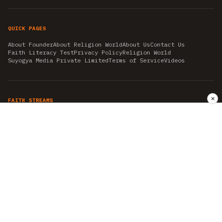
QUICK PAGES
About Founder
About Religion World
About Us
Contact Us
Faith Literacy Test
Privacy Policy
Religion World
Suyogya Media Private Limited
Terms of Service
Videos
✕
FAITH STREAMS
AKSHAY TRITIYA
AMBEDKAR JAYANTI
ASTROLOGY
AYURVEDA
BAHA'I
CHHATHPUJA
CHRISTMAS 2019
CONFUCIANISM
FENG SHUI
FLASHBACK 2019
GANESH CHATURTHI
GOOD FRIDAY
GUJARAT ARTICLES
GURU NANAK BIRTHDAY
HANUMAN JAYANTI
HIMACHAL DAY
HISTORY
KRISHNA JANMASHTAMI
KUMBH 2021
MAHAAVEER JAYANTEE
MEDITATION
MOTIVATIONAL STORIES
MYTHOLOGY
NEWS
NIRJALA EKADASHI
PITRA PAKSHA SHRADH
RAMNAVMI
REIKI
SAINTS AND SERVICE
SHINTOISM
SRAVANA
TAOISM
VASTUSHAHSTRA
WORLD BOOK DAY
WORLD HEALTH DAY
YOGA
हिन्दू धर्म