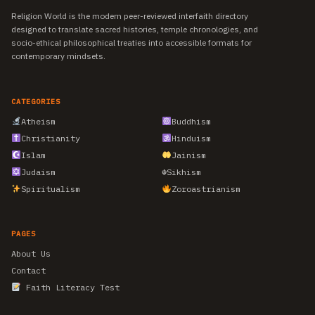
Religion World is the modern peer-reviewed interfaith directory
designed to translate sacred histories, temple chronologies, and
socio-ethical philosophical treaties into accessible formats for
contemporary mindsets.
CATEGORIES
Atheism
Buddhism
Christianity
Hinduism
Islam
Jainism
Judaism
☬
Sikhism
Spiritualism
Zoroastrianism
PAGES
About Us
Contact
Faith Literacy Test