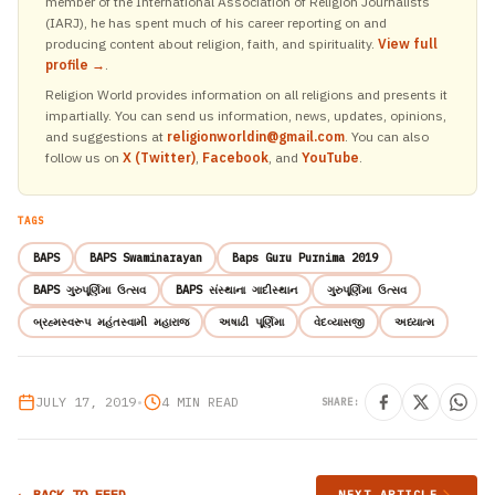
member of the International Association of Religion Journalists
(IARJ), he has spent much of his career reporting on and
producing content about religion, faith, and spirituality.
View full
profile →
.
Religion World provides information on all religions and presents it
impartially. You can send us information, news, updates, opinions,
and suggestions at
religionworldin@gmail.com
. You can also
follow us on
X (Twitter)
,
Facebook
, and
YouTube
.
TAGS
BAPS
BAPS Swaminarayan
Baps Guru Purnima 2019
BAPS ગુરુપૂર્ણિમા ઉત્સવ
BAPS સંસ્થાના ગાદીસ્થાન
ગુરુપૂર્ણિમા ઉત્સવ
બ્રહ્મસ્વરૂપ મહંતસ્વામી મહારાજ
અષાઢી પૂર્ણિમા
વેદવ્યાસજી
અધ્યાત્મ
JULY 17, 2019
•
4 MIN READ
SHARE:
← BACK TO FEED
NEXT ARTICLE