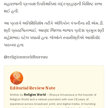
મહારાજની પ્રત્યક્ષ ઉપસ્થિતિમાં ચંદ્રગ્રહણની વિશિષ્ટ સભા
થઈ હતી.
આ પ્રસંગે અતિથિવિશેષ તરીકે એલિકોન કંપનીના સી.એમ.ડી.
શ્રી પ્રાયશ્વિનભાઈ, આણંદ જિલ્લા ભાજપ પ્રદેશ પ્રમુખ શ્રી
મહેશભાઇ પટેલ પધાર્યા હતા. જેઓને સ્વામીશ્રીએ આશીર્વાદ
પાઠવ્યા હતા.
@religionworldbureau
Editorial Review Note
Written by
Religion World
— Bhavya Srivastava is the founder of
Religion World and a veteran journalist with over 18 years of
experience across broadcast, print, and digital media. A founding