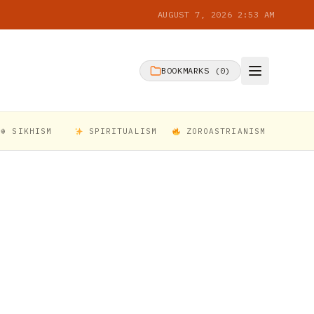
AUGUST 7, 2026 2:53 AM
BOOKMARKS (
0
)
☬ SIKHISM
SPIRITUALISM
ZOROASTRIANISM