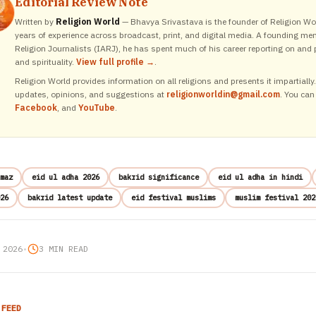
Editorial Review Note
Written by
Religion World
— Bhavya Srivastava is the founder of Religion Wor
years of experience across broadcast, print, and digital media. A founding me
Religion Journalists (IARJ), he has spent much of his career reporting on and p
and spirituality.
View full profile →
.
Religion World provides information on all religions and presents it impartiall
updates, opinions, and suggestions at
religionworldin@gmail.com
. You can
Facebook
, and
YouTube
.
maz
eid ul adha 2026
bakrid significance
eid ul adha in hindi
26
bakrid latest update
eid festival muslims
muslim festival 202
 2026
•
3 MIN READ
 FEED