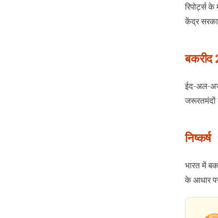
रिपोर्ट्स क
केंद्र सरक
बकरीद 
ईद-अल-अजहा
जरूरतमंदों
निष्कर्ष
भारत में ब
के आधार पर 