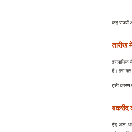
कई राज्यों
तारीख मे
इस्लामिक क
है। इस बार
इसी कारण क
बकरीद क
ईद-अल-अजहा