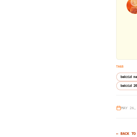
TAGS
bakrid na
bakrid 20
MAY 26,
← BACK TO