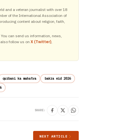
ld and a veteran journalist with over 18
mber of the International Association of
roducing content about religion, faith,
y. You can send us information, news,
 also follow us on
X (Twitter)
,
qurbani ka mahatva
bakra eid 2026
6
SHARE:
NEXT ARTICLE