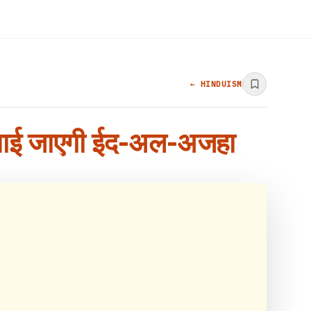
← HINDUISM
ब मनाई जाएगी ईद-अल-अजहा