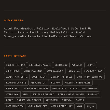
QUICK PAGES
About Founder
About Religion World
About Us
Contact Us
Faith Literacy Test
Privacy Policy
Religion World
Suyogya Media Private Limited
Terms of Service
Videos
FAITH STREAMS
AKSHAY TRITIYA
AMBEDKAR JAYANTI
ASTROLOGY
AYURVEDA
BAHA'I
CHHATHPUJA
CHRISTMAS 2019
CONFUCIANISM
FENG SHUI
FLASHBACK 2019
GANESH CHATURTHI
GOOD FRIDAY
GUJARAT ARTICLES
GURU NANAK BIRTHDAY
HANUMAN JAYANTI
HIMACHAL DAY
HISTORY
KRISHNA JANMASHTAMI
KUMBH 2021
MAHAAVEER JAYANTEE
MEDITATION
MOTIVATIONAL STORIES
MYTHOLOGY
NEWS
NIRJALA EKADASHI
PITRA PAKSHA SHRADH
RAMNAVMI
REIKI
SAINTS AND SERVICE
SHINTOISM
SRAVANA
TAOISM
VASTUSHAHSTRA
WORLD BOOK DAY
WORLD HEALTH DAY
YOGA
हिन्दू धर्म