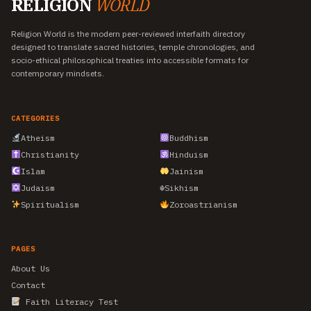
RELIGION
WORLD
Religion World is the modern peer-reviewed interfaith directory
designed to translate sacred histories, temple chronologies, and
socio-ethical philosophical treaties into accessible formats for
contemporary mindsets.
CATEGORIES
Atheism
Buddhism
Christianity
Hinduism
Islam
Jainism
Judaism
☬
Sikhism
Spiritualism
Zoroastrianism
PAGES
About Us
Contact
Faith Literacy Test