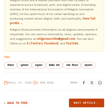
Religion World and a veteran journalist with over 18 years of
experience across broadcast, print, and digital media. A founding
member of the International Association of Religion Journalists
(IARJ), he has spent much of his career reporting on and
producing content about religion, faith, and spirituality.
View full
profile →
.
Religion World provides information on all religions and presents it
impartially. You can send us information, news, updates, opinions,
and suggestions at
religionworldin@gmail.com
. You can also
follow us on
X (Twitter)
,
Facebook
, and
YouTube
.
TAGS
योगासन
भुजंगासन
धनुरासन
बैकबेंड योगा
नर्वस सिस्टम
उष्ट्रासन
APRIL 29, 2018
•
3 MIN READ
SHARE:
← BACK TO FEED
NEXT ARTICLE