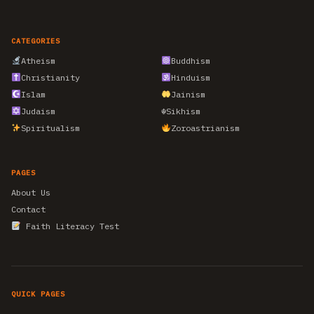
CATEGORIES
Atheism
Buddhism
Christianity
Hinduism
Islam
Jainism
Judaism
☬
Sikhism
Spiritualism
Zoroastrianism
PAGES
About Us
Contact
Faith Literacy Test
QUICK PAGES