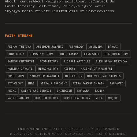
About Founder
About Religion World
About Us
Contact Us
Faith Literacy Test
Privacy Policy
Religion World
Suyogya Media Private Limited
Terms of Service
Videos
FAITH STREAMS
AKSHAY TRITIYA
AMBEDKAR JAYANTI
ASTROLOGY
AYURVEDA
BAHA'I
CHHATHPUJA
CHRISTMAS 2019
CONFUCIANISM
FENG SHUI
FLASHBACK 2019
GANESH CHATURTHI
GOOD FRIDAY
GUJARAT ARTICLES
GURU NANAK BIRTHDAY
HANUMAN JAYANTI
HIMACHAL DAY
HISTORY
KRISHNA JANMASHTAMI
KUMBH 2021
MAHAAVEER JAYANTEE
MEDITATION
MOTIVATIONAL STORIES
MYTHOLOGY
NEWS
NIRJALA EKADASHI
PITRA PAKSHA SHRADH
RAMNAVMI
REIKI
SAINTS AND SERVICE
SHINTOISM
SRAVANA
TAOISM
VASTUSHAHSTRA
WORLD BOOK DAY
WORLD HEALTH DAY
YOGA
हिन्दू धर्म
INDEPENDENT INTERFAITH RESEARCH
•
ALL FAITHS EMBRACED
© 2012–2026 RELIGION WORLD FOUNDATION. ALL RIGHTS RESERVED.