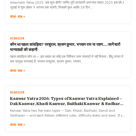
Amarnath Yatra 2025: कब शुरू होगी? जानिए पूरी जानकारी अमरनाथ यात्रा 2025 इस वर्ष 3
जुलाई से शुरू होकर 9 अगस्त तक चलेगी, जिसकी कुल अवधि 38 दिन…
READ NOW
HINDUISM
कौन था पहला कांवड़िया? परशुराम, श्रवण कुमार, भगवान राम या रावण….जानें चारों
मान्यताओं की कहानी
पहला कांवड़िया कौन था — इस सवाल का कोई एक निश्चित उत्तर शास्त्रों में नहीं मिलता। हिंदू परंपरा में
चार प्रमुख मान्यताएं हैं: भगवान परशुराम, श्रवण कुमार, भगवान…
READ NOW
HINDUISM
Kanwar Yatra 2026: Types of Kanwar Yatra Explained –
Dak Kanwar, Khadi Kanwar, Baithaki Kanwar & Sadharan
Kanwar
Kanwar Yatra has five main types — Dak, Khadi, Baithaki, Dandi and
Sadharan — and each follows different rules, difficulty levels and vows. If you
are planning to…
READ NOW