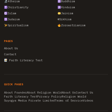
Atheism
Buddhism
Christianity
Hinduism
Islam
Jainism
Judaism
☬
Sikhism
Spiritualism
Zoroastrianism
PAGES
About Us
Contact
Faith Literacy Test
QUICK PAGES
About Founder
About Religion World
About Us
Contact Us
Faith Literacy Test
Privacy Policy
Religion World
Suyogya Media Private Limited
Terms of Service
Videos