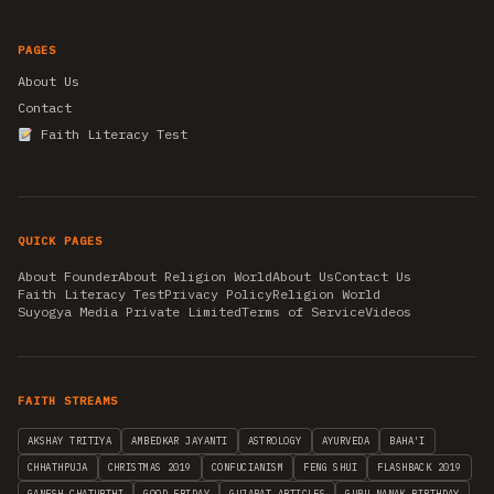
PAGES
About Us
Contact
Faith Literacy Test
QUICK PAGES
About Founder
About Religion World
About Us
Contact Us
Faith Literacy Test
Privacy Policy
Religion World
Suyogya Media Private Limited
Terms of Service
Videos
FAITH STREAMS
AKSHAY TRITIYA
AMBEDKAR JAYANTI
ASTROLOGY
AYURVEDA
BAHA'I
CHHATHPUJA
CHRISTMAS 2019
CONFUCIANISM
FENG SHUI
FLASHBACK 2019
GANESH CHATURTHI
GOOD FRIDAY
GUJARAT ARTICLES
GURU NANAK BIRTHDAY