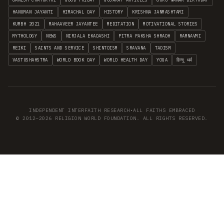
HANUMAN JAYANTI
HIMACHAL DAY
HISTORY
KRISHNA JANMASHTAMI
KUMBH 2021
MAHAAVEER JAYANTEE
MEDITATION
MOTIVATIONAL STORIES
MYTHOLOGY
NEWS
NIRJALA EKADASHI
PITRA PAKSHA SHRADH
RAMNAVMI
REIKI
SAINTS AND SERVICE
SHINTOISM
SRAVANA
TAOISM
VASTUSHAHSTRA
WORLD BOOK DAY
WORLD HEALTH DAY
YOGA
हिन्दू धर्म
INDEPENDENT INTERFAITH RESEARCH
•
ALL FAITHS EMBRACED
© 2012–2026 RELIGION WORLD FOUNDATION. ALL RIGHTS RESERVED.