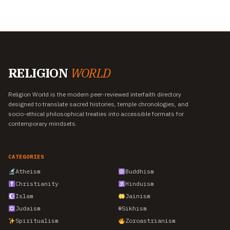
RELIGION
WORLD
Religion World is the modern peer-reviewed interfaith directory
designed to translate sacred histories, temple chronologies, and
socio-ethical philosophical treaties into accessible formats for
contemporary mindsets.
CATEGORIES
Atheism
Buddhism
Christianity
Hinduism
Islam
Jainism
Judaism
☬
Sikhism
Spiritualism
Zoroastrianism