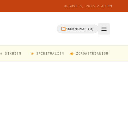
AUGUST 6, 2026 2:40 PM
BOOKMARKS (
0
)
☬ SIKHISM
SPIRITUALISM
ZOROASTRIANISM