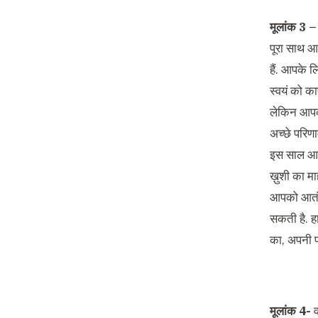
मूलांक 3 –
पूरा साथ आ
हैं. आपके ल
स्वयं को क
लेकिन आपक
अच्छे परिणा
इस साल आपको
ख़ुशी का म
आपको आतंरि
सकती है. ह
का, अपनी प
मूलांक 4-
व