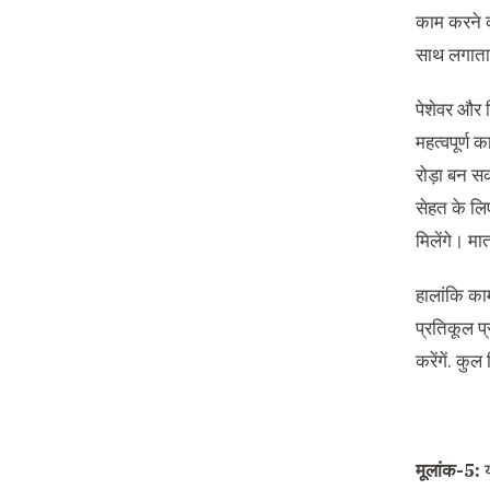
काम करने क
साथ लगातार
पेशेवर और 
महत्वपूर्ण 
रोड़ा बन स
सेहत के लिए
मिलेंगे। मा
हालांकि का
प्रतिकूल प
करेंगें. कु
मूलांक-5:
य