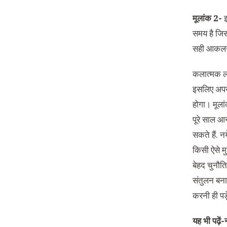
मूलांक 2-
समय है जिसम
सही आकलन क
कलात्मक लोग
इसलिए अपने
होगा। मूला
पूरे साल आन
सकते हैं. न
किसी ऐसे मु
बेहद चुनौति
संतुलन बना
करनी ही पड़
यह भी पढ़ें-