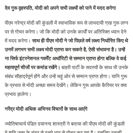
देव गुरू वृहस्पति, मोदी को अपने सभी लक्ष्‍यों को पाने में मदद करेगा
पीएम नरेन्‍द्र मोदी की कुंडली में स्‍वाभाविक रूप से लाभदायी ग्रह गुरू लग्‍न
पर से गोचर करेगा। जो कि मोदी को उनके कार्यों पर अतिरिक्‍त ध्‍यान देने
में मदद करेगा।
साथ ही पीएम मोदी ने जो पिछले वर्ष लक्ष्‍य निर्धारित किए थे
उनमें लगभग सभी लक्ष्‍य मोदी प्राप्‍त कर सकते है, ऐसी संभावना है। उन्‍हें
ना सिर्फ इंटरनेशनल गवर्मेंट अथॉरिटी से सम्‍मान प्राप्‍त होगा बल्कि वे कई
महत्‍वपूर्ण चीजों पर कमांड रखेंगे।
बाहरी पार्टी के सदस्‍यों के साथ भी उनके
संबंध सौहार्द्रपूर्ण होंगे और उन्‍हें चहूं ओर से सम्‍मान प्राप्‍त होगा। यानि गुरू
के प्रभाव से मोदी अच्‍छा समय देखेंगे। लेकिन गुरू आपके कैरियर पर क्‍या
प्रभाव ड़ालेगा।
नरेंद्र मोदी अधिक अभिनव विचारों के साथ आएंगे
ज्योतिषाचार्य पंडित दयानन्द शास्त्री ने बताया की पीएम मोदी की कुंडली
मे शनि जन्‍म के चंद्र से दूसरे भाव से गोचर कर रहा है। इसलिए उनकी