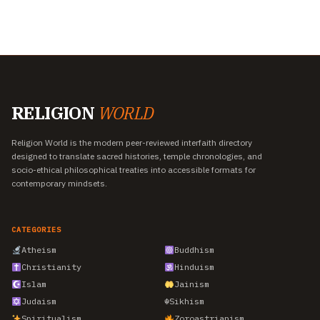
RELIGION
WORLD
Religion World is the modern peer-reviewed interfaith directory
designed to translate sacred histories, temple chronologies, and
socio-ethical philosophical treaties into accessible formats for
contemporary mindsets.
CATEGORIES
Atheism
Buddhism
Christianity
Hinduism
Islam
Jainism
Judaism
☬
Sikhism
Spiritualism
Zoroastrianism