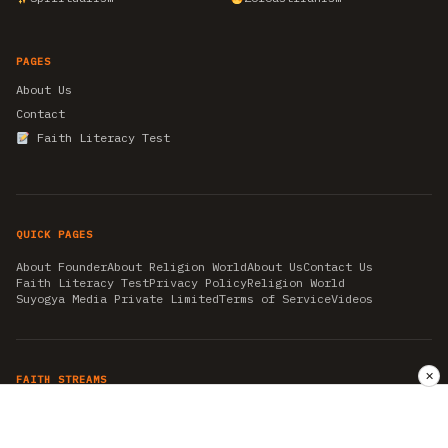
PAGES
About Us
Contact
Faith Literacy Test
QUICK PAGES
About Founder
About Religion World
About Us
Contact Us
Faith Literacy Test
Privacy Policy
Religion World
Suyogya Media Private Limited
Terms of Service
Videos
✕
FAITH STREAMS
AKSHAY TRITIYA
AMBEDKAR JAYANTI
ASTROLOGY
AYURVEDA
BAHA'I
CHHATHPUJA
CHRISTMAS 2019
CONFUCIANISM
FENG SHUI
FLASHBACK 2019