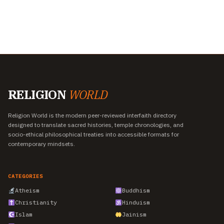
RELIGION
WORLD
Religion World is the modern peer-reviewed interfaith directory
designed to translate sacred histories, temple chronologies, and
socio-ethical philosophical treaties into accessible formats for
contemporary mindsets.
CATEGORIES
Atheism
Buddhism
Christianity
Hinduism
Islam
Jainism