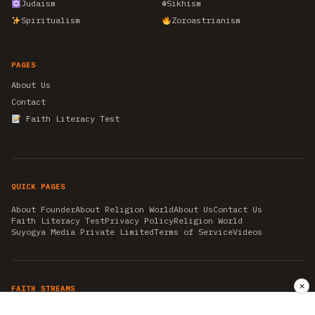
Judaism
☬
Sikhism
Spiritualism
Zoroastrianism
PAGES
About Us
Contact
Faith Literacy Test
QUICK PAGES
About Founder
About Religion World
About Us
Contact Us
Faith Literacy Test
Privacy Policy
Religion World
Suyogya Media Private Limited
Terms of Service
Videos
✕
FAITH STREAMS
AKSHAY TRITIYA
AMBEDKAR JAYANTI
ASTROLOGY
AYURVEDA
BAHA'I