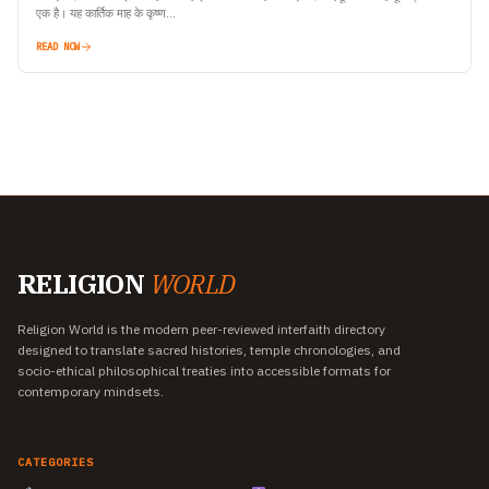
एक है। यह कार्तिक माह के कृष्ण…
READ NOW
RELIGION
WORLD
Religion World is the modern peer-reviewed interfaith directory
designed to translate sacred histories, temple chronologies, and
socio-ethical philosophical treaties into accessible formats for
contemporary mindsets.
CATEGORIES