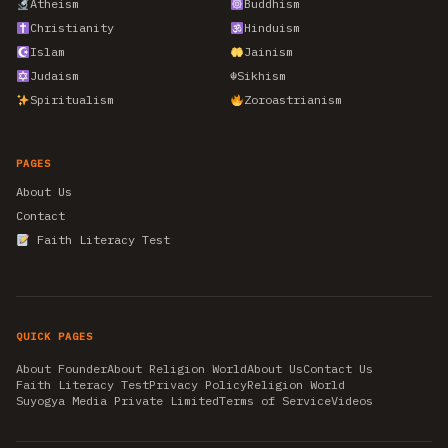
Atheism
Buddhism
Christianity
Hinduism
Islam
Jainism
Judaism
☬
Sikhism
Spiritualism
Zoroastrianism
PAGES
About Us
Contact
Faith Literacy Test
QUICK PAGES
About Founder
About Religion World
About Us
Contact Us
Faith Literacy Test
Privacy Policy
Religion World
Suyogya Media Private Limited
Terms of Service
Videos