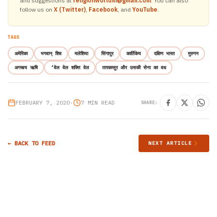
and suggestions at
religionworldin@gmail.com
. You can also
follow us on
X (Twitter)
,
Facebook
, and
YouTube
.
TAGS
अमेरिका
भगवान् शिव
मलेशिया
सिंगापुर
कार्तिकेय
दक्षिण भारत
मुरुगन
अगस्त्य ऋषि
‘वेल वेल शक्ति वेल
तारकासुर और उसकी सेना का वध
FEBRUARY 7, 2020
•
7 MIN READ
SHARE:
← BACK TO FEED
NEXT ARTICLE