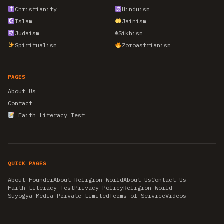
Christianity
Hinduism
Islam
Jainism
Judaism
☬
Sikhism
Spiritualism
Zoroastrianism
PAGES
About Us
Contact
Faith Literacy Test
QUICK PAGES
About Founder
About Religion World
About Us
Contact Us
Faith Literacy Test
Privacy Policy
Religion World
Suyogya Media Private Limited
Terms of Service
Videos