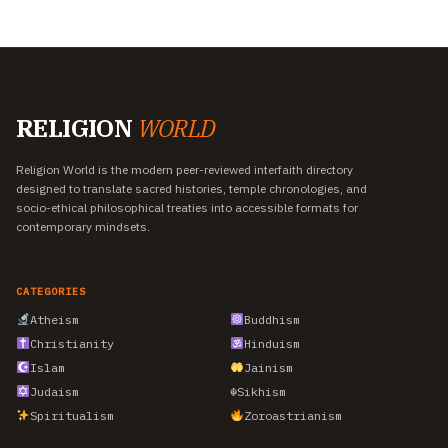
RELIGION
WORLD
Religion World is the modern peer-reviewed interfaith directory
designed to translate sacred histories, temple chronologies, and
socio-ethical philosophical treaties into accessible formats for
contemporary mindsets.
CATEGORIES
Atheism
Buddhism
Christianity
Hinduism
Islam
Jainism
Judaism
☬
Sikhism
Spiritualism
Zoroastrianism