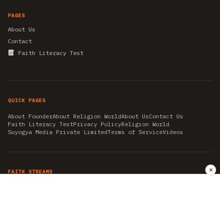
PAGES
About Us
Contact
Faith Literacy Test
QUICK PAGES
About Founder
About Religion World
About Us
Contact Us
Faith Literacy Test
Privacy Policy
Religion World
Suyogya Media Private Limited
Terms of Service
Videos
✕
FAITH STREAMS
AKSHAY TRITIYA
AMBEDKAR JAYANTI
ASTROLOGY
AYURVEDA
BAHA'I
CHHATHPUJA
CHRISTMAS 2019
CONFUCIANISM
FENG SHUI
FLASHBACK 2019
GANESH CHATURTHI
GOOD FRIDAY
GUJARAT ARTICLES
GURU NANAK BIRTHDAY