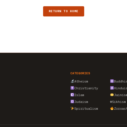
RETURN TO HOME
CATEGORIES
Atheism
Buddhi
Christianity
Hindui
Islam
Jainis
Judaism
☬
Sikhism
Spiritualism
Zoroas