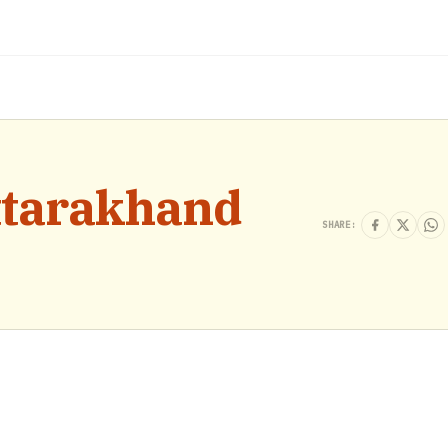
ttarakhand
SHARE:
.