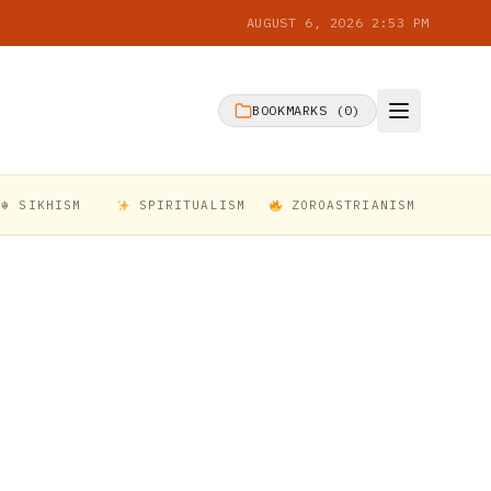
AUGUST 6, 2026 2:53 PM
BOOKMARKS (
0
)
☬ SIKHISM
SPIRITUALISM
ZOROASTRIANISM