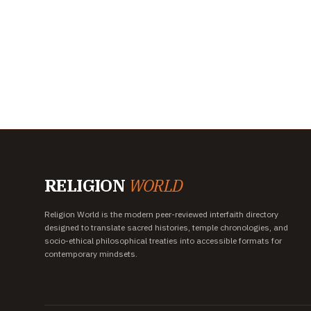
RELIGION
WORLD
Religion World is the modern peer-reviewed interfaith directory
designed to translate sacred histories, temple chronologies, and
socio-ethical philosophical treaties into accessible formats for
contemporary mindsets.