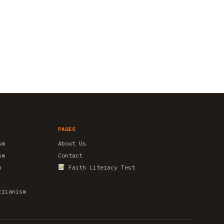
PAGES
sm
About Us
sm
Contact
m
Faith Literacy Test
trianism