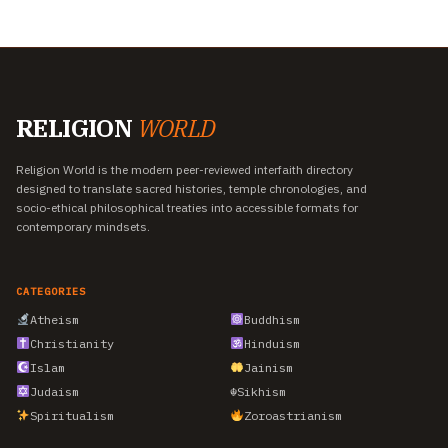
RELIGION
WORLD
Religion World is the modern peer-reviewed interfaith directory
designed to translate sacred histories, temple chronologies, and
socio-ethical philosophical treaties into accessible formats for
contemporary mindsets.
CATEGORIES
Atheism
Buddhism
Christianity
Hinduism
Islam
Jainism
Judaism
☬
Sikhism
Spiritualism
Zoroastrianism