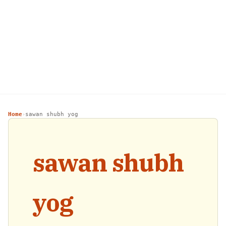
Home
sawan shubh yog
›
sawan shubh
yog