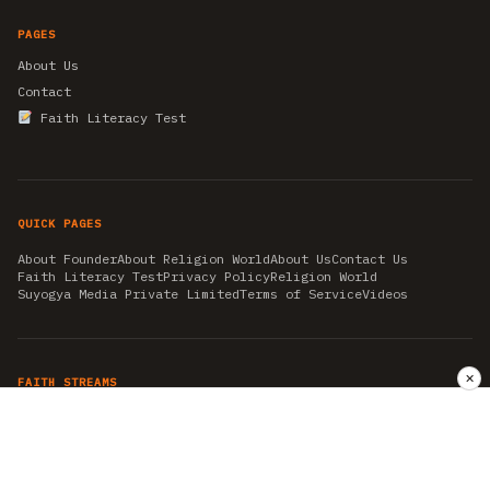
PAGES
About Us
Contact
Faith Literacy Test
QUICK PAGES
About Founder
About Religion World
About Us
Contact Us
Faith Literacy Test
Privacy Policy
Religion World
Suyogya Media Private Limited
Terms of Service
Videos
✕
FAITH STREAMS
AKSHAY TRITIYA
AMBEDKAR JAYANTI
ASTROLOGY
AYURVEDA
BAHA'I
CHHATHPUJA
CHRISTMAS 2019
CONFUCIANISM
FENG SHUI
FLASHBACK 2019
GANESH CHATURTHI
GOOD FRIDAY
GUJARAT ARTICLES
GURU NANAK BIRTHDAY