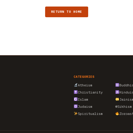
RETURN TO HOME
CATEGORIES
Atheism
Buddhi
Christianity
Hindui
Islam
Jainis
Judaism
☬
Sikhism
Spiritualism
Zoroas