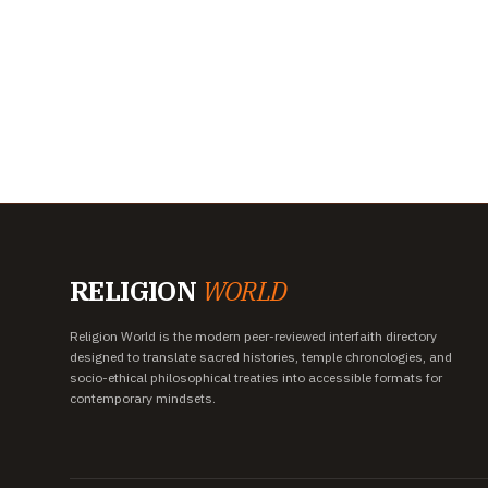
RELIGION
WORLD
Religion World is the modern peer-reviewed interfaith directory
designed to translate sacred histories, temple chronologies, and
socio-ethical philosophical treaties into accessible formats for
contemporary mindsets.