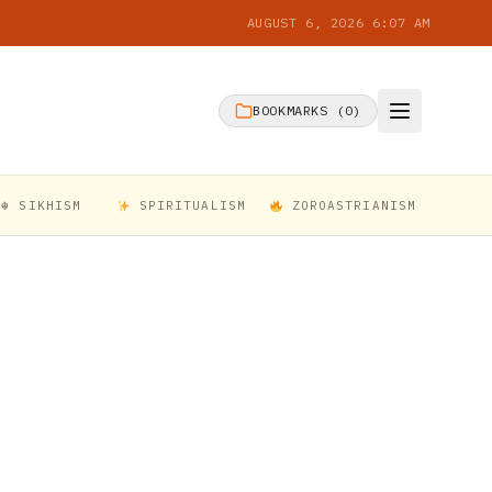
AUGUST 6, 2026 6:07 AM
BOOKMARKS (
0
)
☬ SIKHISM
SPIRITUALISM
ZOROASTRIANISM