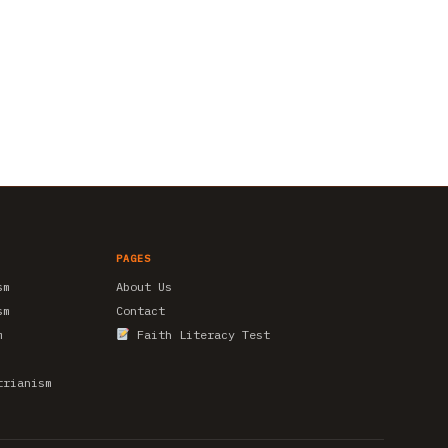
PAGES
sm
About Us
sm
Contact
m
Faith Literacy Test
trianism