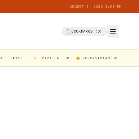
AUGUST 6, 2026 2:50 PM
BOOKMARKS (
0
)
☬ SIKHISM
SPIRITUALISM
ZOROASTRIANISM