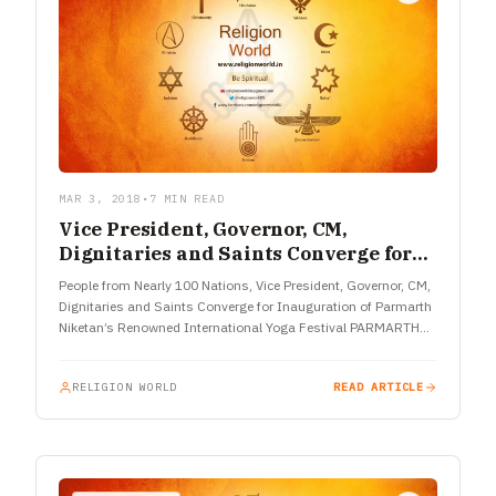
MAR 3, 2018
•
7 MIN READ
Vice President, Governor, CM,
Dignitaries and Saints Converge for
Inauguration of Parmarth Niketan’s
People from Nearly 100 Nations, Vice President, Governor, CM,
Renowned International Yoga Festival
Dignitaries and Saints Converge for Inauguration of Parmarth
Niketan’s Renowned International Yoga Festival PARMARTH
NIKETAN, RISHIKESH – The International Yoga…
RELIGION WORLD
READ ARTICLE