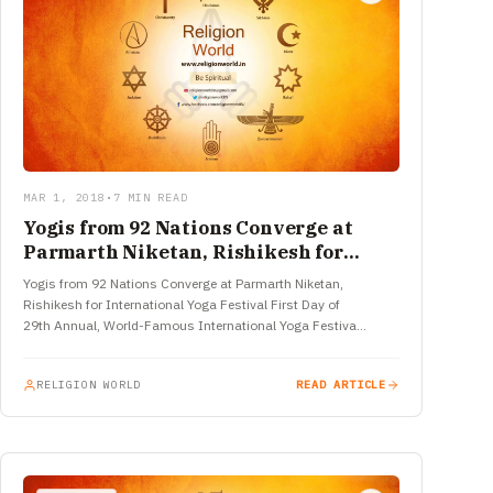
MAR 1, 2018
•
7 MIN READ
Yogis from 92 Nations Converge at
Parmarth Niketan, Rishikesh for
International Yoga Festival
Yogis from 92 Nations Converge at Parmarth Niketan,
Rishikesh for International Yoga Festival First Day of
29th Annual, World-Famous International Yoga Festiva
RISHIKESH: The 29th annual, world-famous International
Yoga Festival began…
RELIGION WORLD
READ ARTICLE