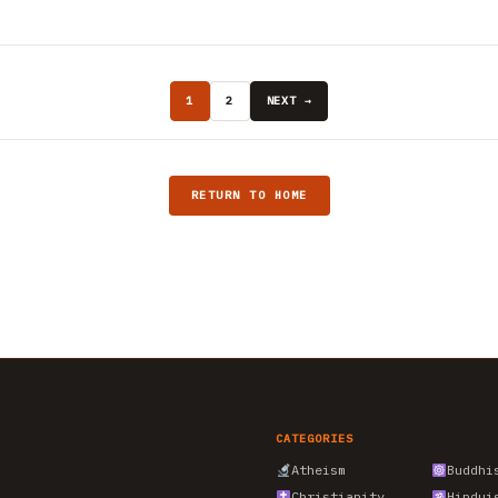
1
2
NEXT →
RETURN TO HOME
CATEGORIES
Atheism
Buddhi
Christianity
Hindui