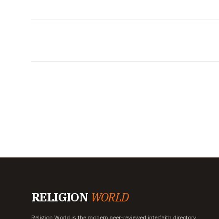
RELIGION
WORLD
Religion World is the modern peer-reviewed interfaith directory