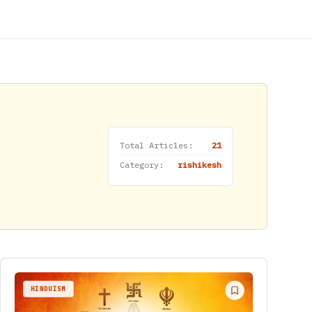
Total Articles:
21
Category:
rishikesh
HINDUISM