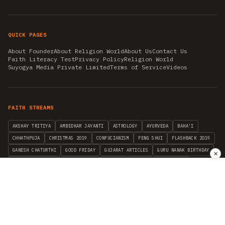
QUICK PAGES
About Founder
About Religion World
About Us
Contact Us
Faith Literacy Test
Privacy Policy
Religion World
Suyogya Media Private Limited
Terms of Service
Videos
FAITH STREAMS
AKSHAY TRITIYA
AMBEDKAR JAYANTI
ASTROLOGY
AYURVEDA
BAHA'I
CHHATHPUJA
CHRISTMAS 2019
CONFUCIANISM
FENG SHUI
FLASHBACK 2019
GANESH CHATURTHI
GOOD FRIDAY
GUJARAT ARTICLES
GURU NANAK BIRTHDAY
✕
HANUMAN JAYANTI
HIMACHAL DAY
HISTORY
KRISHNA JANMASHTAMI
KUMBH 2021
MAHAAVEER JAYANTEE
MEDITATION
MOTIVATIONAL STORIES
MYTHOLOGY
NEWS
NIRJALA EKADASHI
PITRA PAKSHA SHRADH
RAMNAVMI
REIKI
SAINTS AND SERVICE
SHINTOISM
SRAVANA
TAOISM
VASTUSHAHSTRA
WORLD BOOK DAY
WORLD HEALTH DAY
YOGA
हिन्दू धर्म