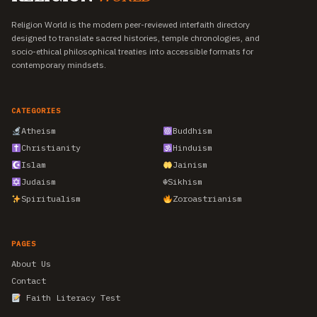
Religion World is the modern peer-reviewed interfaith directory
designed to translate sacred histories, temple chronologies, and
socio-ethical philosophical treaties into accessible formats for
contemporary mindsets.
CATEGORIES
Atheism
Buddhism
Christianity
Hinduism
Islam
Jainism
Judaism
☬
Sikhism
Spiritualism
Zoroastrianism
PAGES
About Us
Contact
Faith Literacy Test