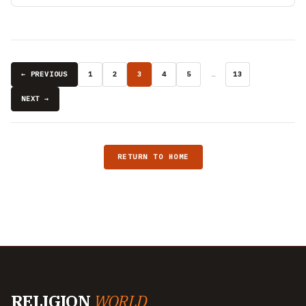
← PREVIOUS
1
2
3
4
5
…
13
NEXT →
RETURN TO HOME
RELIGION
WORLD