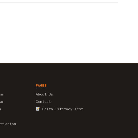
PAGES
sm
About Us
sm
Contact
m
Faith Literacy Test
trianism