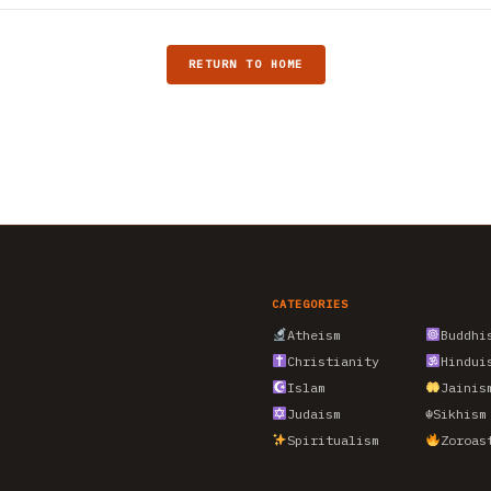
RETURN TO HOME
CATEGORIES
Atheism
Buddhi
Christianity
Hindui
Islam
Jainis
Judaism
☬
Sikhism
Spiritualism
Zoroas