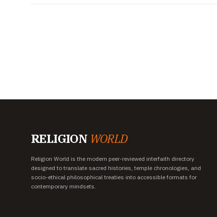
RELIGION
WORLD
Religion World is the modern peer-reviewed interfaith directory
designed to translate sacred histories, temple chronologies, and
socio-ethical philosophical treaties into accessible formats for
contemporary mindsets.