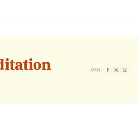
itation
SHARE: