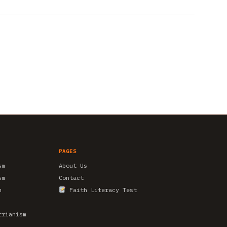
PAGES
sm
About Us
sm
Contact
m
Faith Literacy Test
trianism