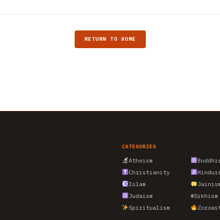
RETURN TO HOME
CATEGORIES
Atheism
Buddhi
Christianity
Hindui
Islam
Jainis
Judaism
☬
Sikhism
Spiritualism
Zoroas