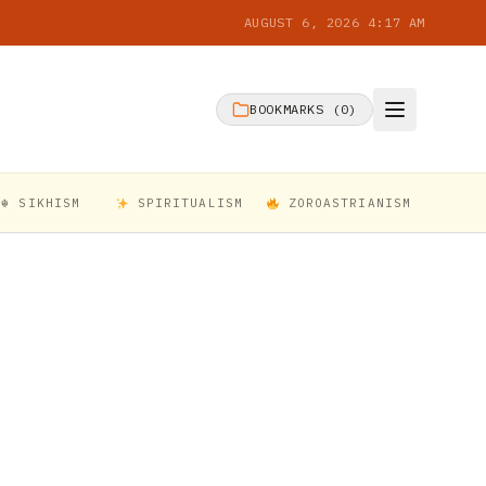
AUGUST 6, 2026 4:17 AM
BOOKMARKS (
0
)
☬ SIKHISM
SPIRITUALISM
ZOROASTRIANISM