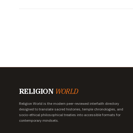
RELIGION
WORLD
Religion World is the modern peer-reviewed interfaith directory
designed to translate sacred histories, temple chronologies, and
socio-ethical philosophical treaties into accessible formats for
contemporary mindsets.