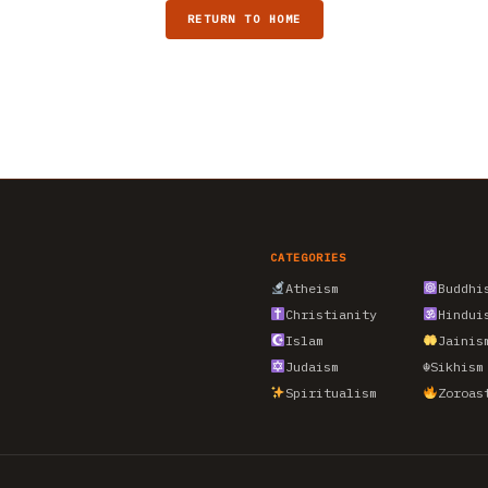
RETURN TO HOME
CATEGORIES
Atheism
Buddhi
Christianity
Hindui
Islam
Jainis
Judaism
☬
Sikhism
Spiritualism
Zoroas