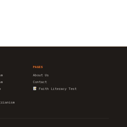
PAGES
sm
About Us
sm
Contact
m
Faith Literacy Test
trianism