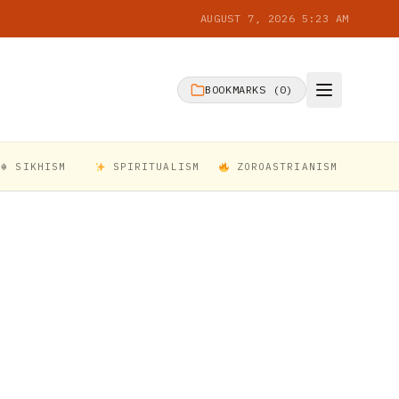
AUGUST 7, 2026 5:23 AM
BOOKMARKS (
0
)
☬ SIKHISM
SPIRITUALISM
ZOROASTRIANISM