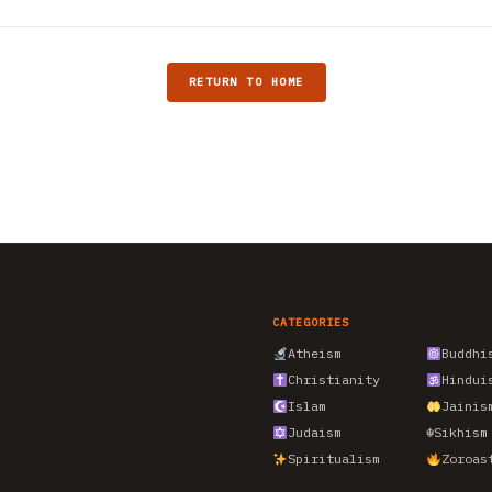
RETURN TO HOME
CATEGORIES
Atheism
Buddhi
Christianity
Hindui
Islam
Jainis
Judaism
☬
Sikhism
Spiritualism
Zoroas