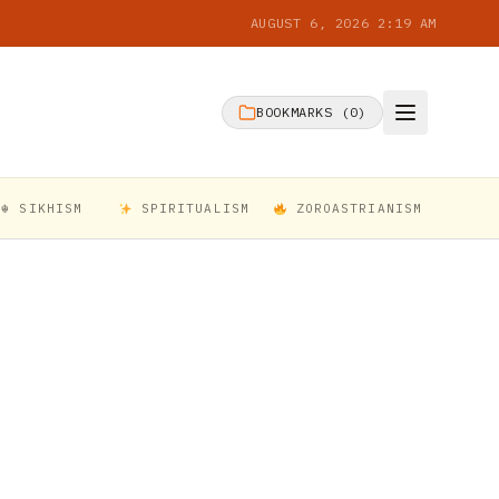
AUGUST 6, 2026 2:19 AM
BOOKMARKS (
0
)
☬ SIKHISM
SPIRITUALISM
ZOROASTRIANISM