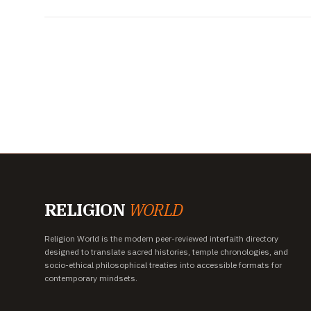
RELIGION
WORLD
Religion World is the modern peer-reviewed interfaith directory
designed to translate sacred histories, temple chronologies, and
socio-ethical philosophical treaties into accessible formats for
contemporary mindsets.