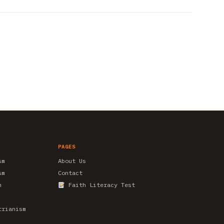
PAGES
sm
About Us
sm
Contact
m
Faith Literacy Test
trianism