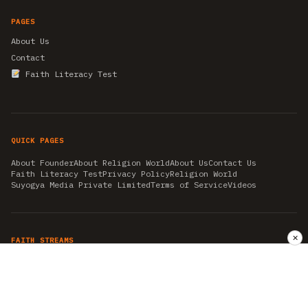
PAGES
About Us
Contact
Faith Literacy Test
QUICK PAGES
About Founder
About Religion World
About Us
Contact Us
Faith Literacy Test
Privacy Policy
Religion World
Suyogya Media Private Limited
Terms of Service
Videos
✕
FAITH STREAMS
AKSHAY TRITIYA
AMBEDKAR JAYANTI
ASTROLOGY
AYURVEDA
BAHA'I
CHHATHPUJA
CHRISTMAS 2019
CONFUCIANISM
FENG SHUI
FLASHBACK 2019
GANESH CHATURTHI
GOOD FRIDAY
GUJARAT ARTICLES
GURU NANAK BIRTHDAY