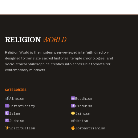
RELIGION
WORLD
Religion World is the modern peer-reviewed interfaith directory
designed to translate sacred histories, temple chronologies, and
socio-ethical philosophical treaties into accessible formats for
contemporary mindsets.
CATEGORIES
Atheism
Buddhism
Christianity
Hinduism
Islam
Jainism
Judaism
☬
Sikhism
Spiritualism
Zoroastrianism