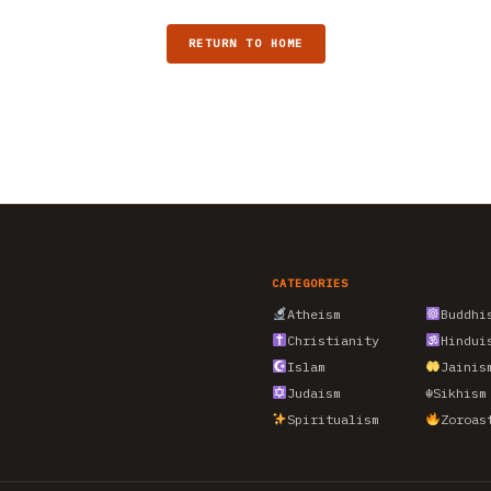
RETURN TO HOME
CATEGORIES
Atheism
Buddhi
Christianity
Hindui
Islam
Jainis
Judaism
☬
Sikhism
Spiritualism
Zoroas