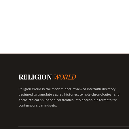
RELIGION
WORLD
Religion World is the modern peer-reviewed interfaith directory
designed to translate sacred histories, temple chronologies, and
socio-ethical philosophical treaties into accessible formats for
contemporary mindsets.