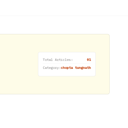
Total Articles:
01
Category:
chopta tungnath