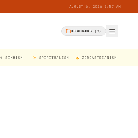
AUGUST 6, 2026 5:57 AM
BOOKMARKS (
0
)
☬ SIKHISM
SPIRITUALISM
ZOROASTRIANISM