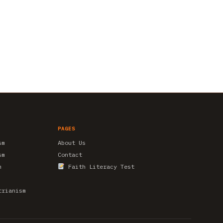
PAGES
sm
About Us
sm
Contact
m
Faith Literacy Test
trianism