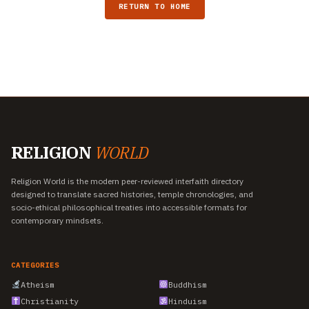
RETURN TO HOME
RELIGION
WORLD
Religion World is the modern peer-reviewed interfaith directory
designed to translate sacred histories, temple chronologies, and
socio-ethical philosophical treaties into accessible formats for
contemporary mindsets.
CATEGORIES
Atheism
Buddhism
Christianity
Hinduism