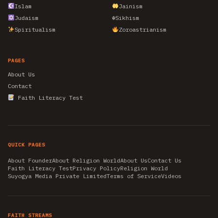
Islam
Jainism
Judaism
☬
Sikhism
Spiritualism
Zoroastrianism
PAGES
About Us
Contact
Faith Literacy Test
QUICK PAGES
About Founder
About Religion World
About Us
Contact Us
Faith Literacy Test
Privacy Policy
Religion World
Suyogya Media Private Limited
Terms of Service
Videos
FAITH STREAMS