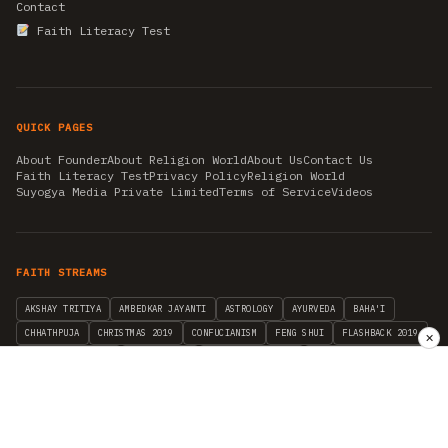
Contact
Faith Literacy Test
QUICK PAGES
About Founder
About Religion World
About Us
Contact Us
Faith Literacy Test
Privacy Policy
Religion World
Suyogya Media Private Limited
Terms of Service
Videos
FAITH STREAMS
AKSHAY TRITIYA
AMBEDKAR JAYANTI
ASTROLOGY
AYURVEDA
BAHA'I
CHHATHPUJA
CHRISTMAS 2019
CONFUCIANISM
FENG SHUI
FLASHBACK 2019
✕
GANESH CHATURTHI
GOOD FRIDAY
GUJARAT ARTICLES
GURU NANAK BIRTHDAY
HANUMAN JAYANTI
HIMACHAL DAY
HISTORY
KRISHNA JANMASHTAMI
KUMBH 2021
MAHAAVEER JAYANTEE
MEDITATION
MOTIVATIONAL STORIES
MYTHOLOGY
NEWS
NIRJALA EKADASHI
PITRA PAKSHA SHRADH
RAMNAVMI