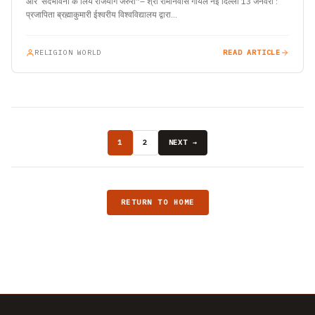
और सदभावना के लिये राजयोग जरुरी”– श्री रामनिवास गोयल नई दिल्ली 13 जनवरी :
प्रजापिता ब्रह्माकुमारी ईश्वरीय विश्वविद्यालय द्वारा…
RELIGION WORLD
READ ARTICLE
1
2
NEXT →
RETURN TO HOME