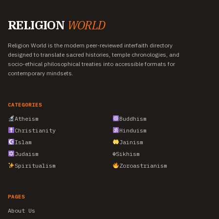
RELIGION
WORLD
Religion World is the modern peer-reviewed interfaith directory
designed to translate sacred histories, temple chronologies, and
socio-ethical philosophical treaties into accessible formats for
contemporary mindsets.
CATEGORIES
Atheism
Buddhism
Christianity
Hinduism
Islam
Jainism
Judaism
☬
Sikhism
Spiritualism
Zoroastrianism
PAGES
About Us