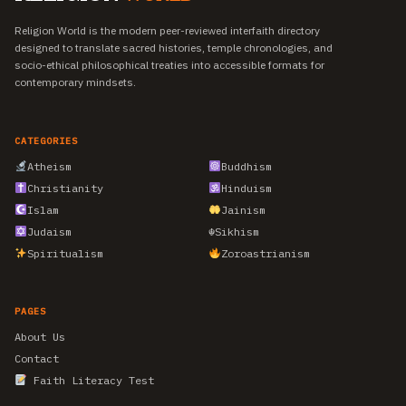
Religion World is the modern peer-reviewed interfaith directory
designed to translate sacred histories, temple chronologies, and
socio-ethical philosophical treaties into accessible formats for
contemporary mindsets.
CATEGORIES
Atheism
Buddhism
Christianity
Hinduism
Islam
Jainism
Judaism
☬
Sikhism
Spiritualism
Zoroastrianism
PAGES
About Us
Contact
Faith Literacy Test