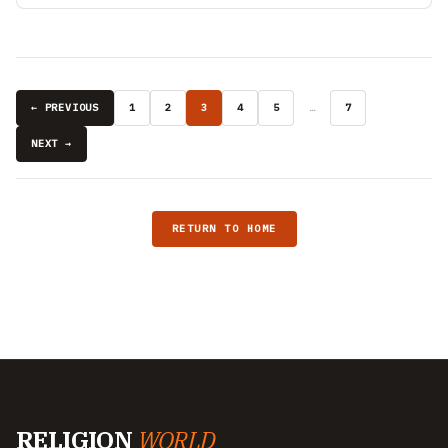
← PREVIOUS
1
2
3
4
5
…
7
NEXT →
RETURN TO HOME
RELIGION
WORLD