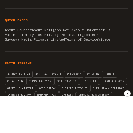
QUICK PAGES
About Founder
About Religion World
About Us
Contact Us
Faith Literacy Test
Privacy Policy
Religion World
Suyogya Media Private Limited
Terms of Service
Videos
FAITH STREAMS
AKSHAY TRITIYA
AMBEDKAR JAYANTI
ASTROLOGY
AYURVEDA
BAHA'I
CHHATHPUJA
CHRISTMAS 2019
CONFUCIANISM
FENG SHUI
FLASHBACK 2019
GANESH CHATURTHI
GOOD FRIDAY
GUJARAT ARTICLES
GURU NANAK BIRTHDAY
✕
HANUMAN JAYANTI
HIMACHAL DAY
HISTORY
KRISHNA JANMASHTAMI
KUMBH 2021
MAHAAVEER JAYANTEE
MEDITATION
MOTIVATIONAL STORIES
MYTHOLOGY
NEWS
NIRJALA EKADASHI
PITRA PAKSHA SHRADH
RAMNAVMI
REIKI
SAINTS AND SERVICE
SHINTOISM
SRAVANA
TAOISM
VASTUSHAHSTRA
WORLD BOOK DAY
WORLD HEALTH DAY
YOGA
हिन्दू धर्म