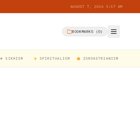
AUGUST 7, 2026 3:57 AM
BOOKMARKS (
0
)
☬ SIKHISM
SPIRITUALISM
ZOROASTRIANISM