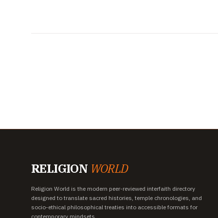
RELIGION
WORLD
Religion World is the modern peer-reviewed interfaith directory
designed to translate sacred histories, temple chronologies, and
socio-ethical philosophical treaties into accessible formats for
contemporary mindsets.