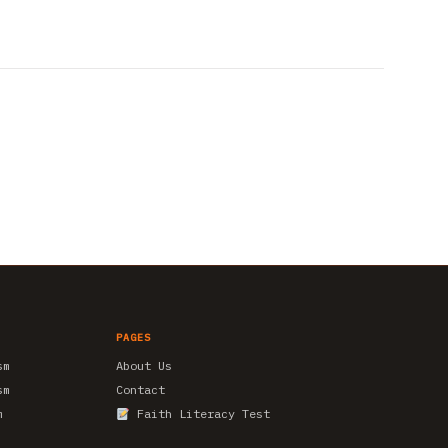
PAGES
sm
About Us
sm
Contact
m
Faith Literacy Test