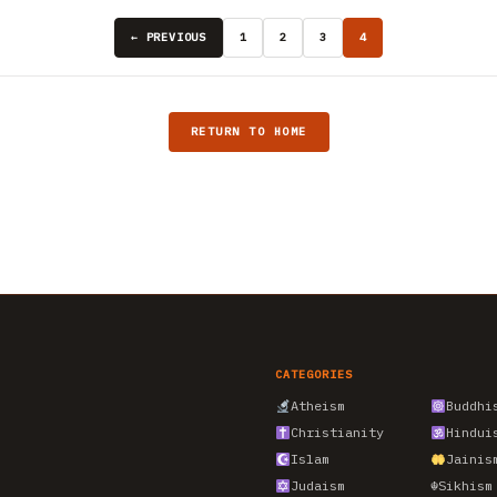
← PREVIOUS
1
2
3
4
RETURN TO HOME
CATEGORIES
Atheism
Buddhi
Christianity
Hindui
Islam
Jainis
Judaism
☬
Sikhism