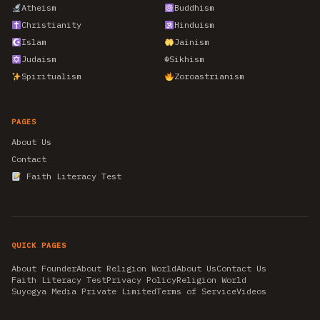
Atheism
Buddhism
Christianity
Hinduism
Islam
Jainism
Judaism
☬
Sikhism
Spiritualism
Zoroastrianism
PAGES
About Us
Contact
Faith Literacy Test
QUICK PAGES
About Founder
About Religion World
About Us
Contact Us
Faith Literacy Test
Privacy Policy
Religion World
Suyogya Media Private Limited
Terms of Service
Videos