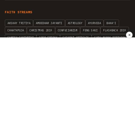
FAITH STREAMS
AKSHAY TRITIYA
AMBEDKAR JAYANTI
ASTROLOGY
AYURVEDA
BAHA'I
CHHATHPUJA
CHRISTMAS 2019
CONFUCIANISM
FENG SHUI
FLASHBACK 2019
✕
GANESH CHATURTHI
GOOD FRIDAY
GUJARAT ARTICLES
GURU NANAK BIRTHDAY
HANUMAN JAYANTI
HIMACHAL DAY
HISTORY
KRISHNA JANMASHTAMI
KUMBH 2021
MAHAAVEER JAYANTEE
MEDITATION
MOTIVATIONAL STORIES
MYTHOLOGY
NEWS
NIRJALA EKADASHI
PITRA PAKSHA SHRADH
RAMNAVMI
REIKI
SAINTS AND SERVICE
SHINTOISM
SRAVANA
TAOISM
VASTUSHAHSTRA
WORLD BOOK DAY
WORLD HEALTH DAY
YOGA
हिन्दू धर्म
INDEPENDENT INTERFAITH RESEARCH
•
ALL FAITHS EMBRACED
© 2012–2026 RELIGION WORLD FOUNDATION. ALL RIGHTS RESERVED.