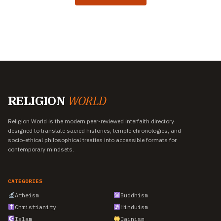
RELIGION
WORLD
Religion World is the modern peer-reviewed interfaith directory
designed to translate sacred histories, temple chronologies, and
socio-ethical philosophical treaties into accessible formats for
contemporary mindsets.
CATEGORIES
Atheism
Buddhism
Christianity
Hinduism
Islam
Jainism