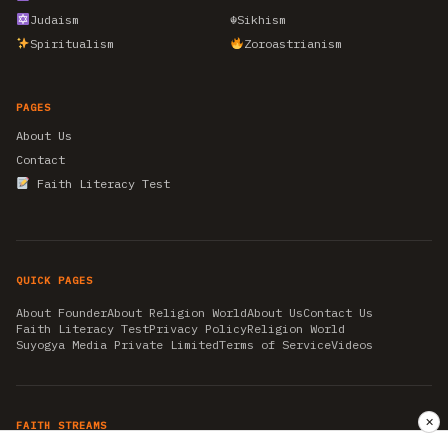
Judaism
☬
Sikhism
Spiritualism
Zoroastrianism
PAGES
About Us
Contact
Faith Literacy Test
QUICK PAGES
About Founder
About Religion World
About Us
Contact Us
Faith Literacy Test
Privacy Policy
Religion World
Suyogya Media Private Limited
Terms of Service
Videos
✕
FAITH STREAMS