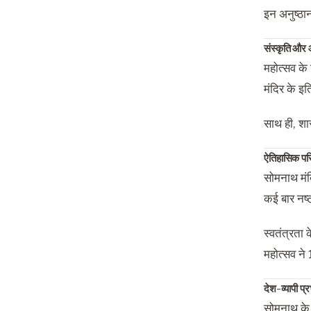
इन अनुष्ठान
संस्कृति और
महोत्सव के 
मंदिर के इत
साथ ही, शा
ऐतिहासिक परिप्
सोमनाथ मंद
कई बार नष्ट
स्वतंत्रता 
महोत्सव ने
देश-व्यापी प
सोमनाथ के स