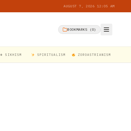
AUGUST 7, 2026 12:05 AM
BOOKMARKS (
0
)
☬ SIKHISM
SPIRITUALISM
ZOROASTRIANISM