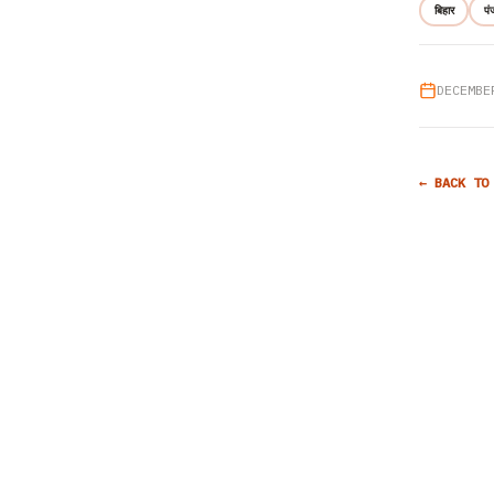
बिहार
पं
DECEMBE
← BACK TO