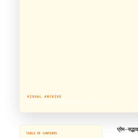
VISUAL ARCHIVE
प्रेम-सद्भाव और आपसी भाईचारे का साक्षी बनेगा “शुकराना” समारोह
प्रेम
–
सद्भाव
TABLE OF CONTENTS