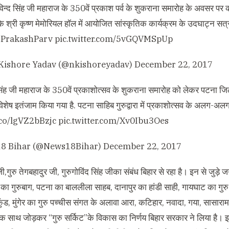
ोविन्द सिंह जी महाराज के 350वें प्रकाश पर्व के शुकराना समारोह के अवसर पर 
 के श्री कृष्ण मेमोरियल हॉल में आयोजित सांस्कृतिक कार्यक्रम के उदघाट्न सत्र म
PrakashParv
pic.twitter.com/5vGQVMSpUp
Kishore Yadav (@nkishoreyadav)
December 22, 2017
 सिंह जी महाराज के 350वें प्रकाशोत्सव के शुकराना समारोह को लेकर पटना जिल
शेष इतंजाम किया गया है. पटना साहिब गुरुद्वारा में प्रकाशोत्सव के अलग-अलग र
t.co/lgVZ2bBzjc
pic.twitter.com/Xv0Ibu3Oes
8 Bihar (@News18Bihar)
December 22, 2017
जी
,
गुरु तेगबहादुर जी
,
गुरुगोविंद सिंह जीका संबंध बिहार से रहा है। इन से जुड़े
का गुरुबाग
,
पटना का बाललीला साहब
,
दानापुर का हांडी साही
,
गायघाट का गुरु त
ुंड
,
मुंगेर का गुरु पच्चीस संगत के अलावा आरा
,
कटिहार
,
नवादा
,
गया
,
सासाराम ए
 एक साथ जोड़कर
“
गुरु सर्किट
”
के विकास का निर्णय बिहार सरकार ने लिया है। इस