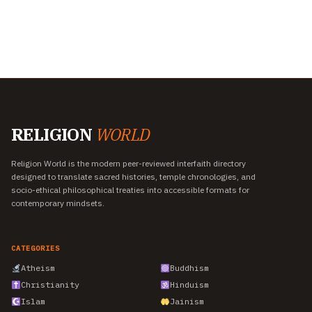
RELIGION
WORLD
Religion World is the modern peer-reviewed interfaith directory
designed to translate sacred histories, temple chronologies, and
socio-ethical philosophical treaties into accessible formats for
contemporary mindsets.
CATEGORIES
Atheism
Buddhism
Christianity
Hinduism
Islam
Jainism