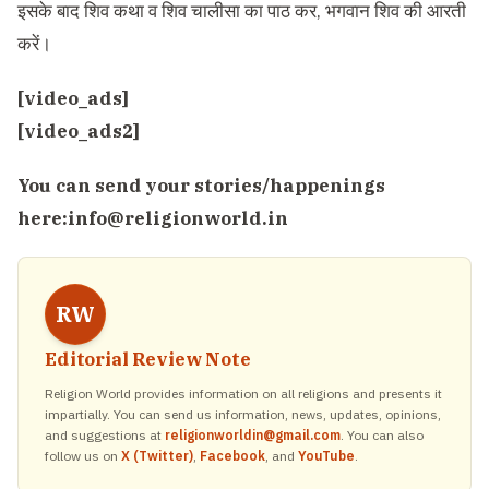
इसके बाद शिव कथा व शिव चालीसा का पाठ कर, भगवान शिव की आरती
करें।
[video_ads]
[video_ads2]
You can send your stories/happenings
here:
info@religionworld.in
RW
Editorial Review Note
Religion World provides information on all religions and presents it
impartially. You can send us information, news, updates, opinions,
and suggestions at
religionworldin@gmail.com
. You can also
follow us on
X (Twitter)
,
Facebook
, and
YouTube
.