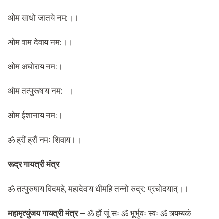
ओम साधो जातये नम:।।
ओम वाम देवाय नम:।।
ओम अघोराय नम:।।
ओम तत्पुरूषाय नम:।।
ओम ईशानाय नम:।।
ॐ ह्रीं ह्रौं नमः शिवाय।।
रूद्र गायत्री मंत्र
ॐ तत्पुरुषाय विदमहे, महादेवाय धीमहि तन्नो रुद्र: प्रचोदयात्।।
महामृत्युंजय गायत्री मंत्र –
ॐ हौं जूं सः ॐ भूर्भुवः स्वः ॐ त्र्यम्बकं