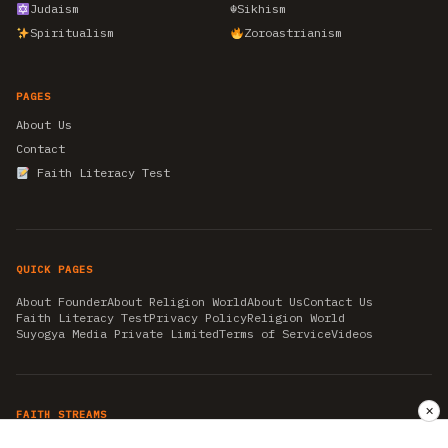
Judaism
☬
Sikhism
Spiritualism
Zoroastrianism
PAGES
About Us
Contact
Faith Literacy Test
QUICK PAGES
About Founder
About Religion World
About Us
Contact Us
Faith Literacy Test
Privacy Policy
Religion World
Suyogya Media Private Limited
Terms of Service
Videos
✕
FAITH STREAMS