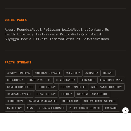
QUICK PAGES
About Founder
About Religion World
About Us
Contact Us
Faith Literacy Test
Privacy Policy
Religion World
Suyogya Media Private Limited
Terms of Service
Videos
FAITH STREAMS
AKSHAY TRITIYA
AMBEDKAR JAYANTI
ASTROLOGY
AYURVEDA
BAHA'I
CHHATHPUJA
CHRISTMAS 2019
CONFUCIANISM
FENG SHUI
FLASHBACK 2019
GANESH CHATURTHI
GOOD FRIDAY
GUJARAT ARTICLES
GURU NANAK BIRTHDAY
HANUMAN JAYANTI
HIMACHAL DAY
HISTORY
KRISHNA JANMASHTAMI
KUMBH 2021
MAHAAVEER JAYANTEE
MEDITATION
MOTIVATIONAL STORIES
MYTHOLOGY
NEWS
NIRJALA EKADASHI
PITRA PAKSHA SHRADH
RAMNAVMI
✕
REIKI
SAINTS AND SERVICE
SHINTOISM
SRAVANA
TAOISM
VASTUSHAHSTRA
WORLD BOOK DAY
WORLD HEALTH DAY
YOGA
हिन्दू धर्म