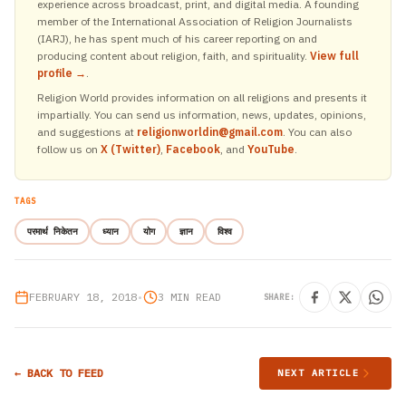
experience across broadcast, print, and digital media. A founding
member of the International Association of Religion Journalists
(IARJ), he has spent much of his career reporting on and
producing content about religion, faith, and spirituality.
View full
profile →
.
Religion World provides information on all religions and presents it
impartially. You can send us information, news, updates, opinions,
and suggestions at
religionworldin@gmail.com
. You can also
follow us on
X (Twitter)
,
Facebook
, and
YouTube
.
TAGS
परमार्थ निकेतन
ध्यान
योग
ज्ञान
विश्व
FEBRUARY 18, 2018
•
3 MIN READ
SHARE:
← BACK TO FEED
NEXT ARTICLE