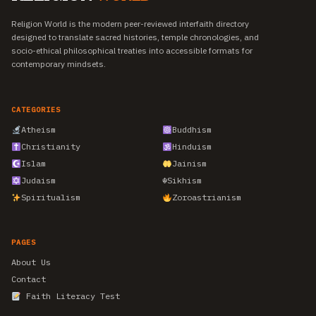
Religion World is the modern peer-reviewed interfaith directory
designed to translate sacred histories, temple chronologies, and
socio-ethical philosophical treaties into accessible formats for
contemporary mindsets.
CATEGORIES
Atheism
Buddhism
Christianity
Hinduism
Islam
Jainism
Judaism
☬
Sikhism
Spiritualism
Zoroastrianism
PAGES
About Us
Contact
Faith Literacy Test