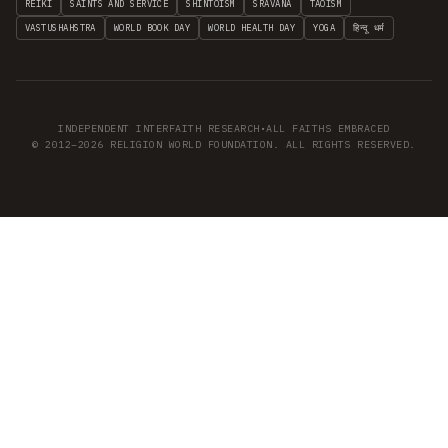
REIKI
SAINTS AND SERVICE
SHINTOISM
SRAVANA
TAOISM
VASTUSHAHSTRA
WORLD BOOK DAY
WORLD HEALTH DAY
YOGA
हिन्दू धर्म
INDEPENDENT INTERFAITH RESEARCH
•
ALL FAITHS EMBRACED
© 2012–2026 RELIGION WORLD FOUNDATION. ALL RIGHTS RESERVED.