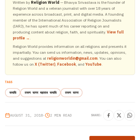
Written by
Religion World
— Bhavya Srivastava is the founder of
Religion World and a veteran journalist with over 18 years of
experience across broadcast, print, and digital media. A founding
member of the International Association of Religion Journalists
(IARJ), he has spent much of his career reporting on and
producing content about religion, faith, and spirituality.
View full
profile →
.
Religion World provides information on all religions and presents it
impartially. You can send us information, news, updates, opinions,
and suggestions at
religionworldin@gmail.com
. You can also
follow us on
X (Twitter)
,
Facebook
, and
YouTube
.
TAGS
समाधि
तरूण सागर महाराज समाधि
तरूण सागर
AUGUST 31, 2018
•
2 MIN READ
SHARE: