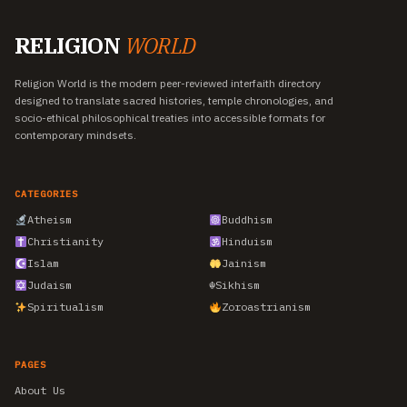
RELIGION
WORLD
Religion World is the modern peer-reviewed interfaith directory
designed to translate sacred histories, temple chronologies, and
socio-ethical philosophical treaties into accessible formats for
contemporary mindsets.
CATEGORIES
Atheism
Buddhism
Christianity
Hinduism
Islam
Jainism
Judaism
☬
Sikhism
Spiritualism
Zoroastrianism
PAGES
About Us