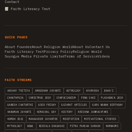
Contact
Faith Literacy Test
QUICK PAGES
About Founder
About Religion World
About Us
Contact Us
Faith Literacy Test
Privacy Policy
Religion World
Suyogya Media Private Limited
Terms of Service
Videos
FAITH STREAMS
AKSHAY TRITIYA
AMBEDKAR JAYANTI
ASTROLOGY
AYURVEDA
BAHA'I
CHHATHPUJA
CHRISTMAS 2019
CONFUCIANISM
FENG SHUI
FLASHBACK 2019
GANESH CHATURTHI
GOOD FRIDAY
GUJARAT ARTICLES
GURU NANAK BIRTHDAY
HANUMAN JAYANTI
HIMACHAL DAY
HISTORY
KRISHNA JANMASHTAMI
KUMBH 2021
MAHAAVEER JAYANTEE
MEDITATION
MOTIVATIONAL STORIES
MYTHOLOGY
NEWS
NIRJALA EKADASHI
PITRA PAKSHA SHRADH
RAMNAVMI