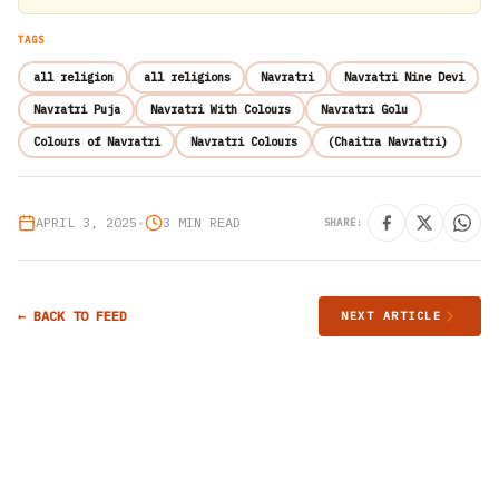
TAGS
all religion
all religions
Navratri
Navratri Nine Devi
Navratri Puja
Navratri With Colours
Navratri Golu
Colours of Navratri
Navratri Colours
(Chaitra Navratri)
APRIL 3, 2025
•
3 MIN READ
SHARE:
← BACK TO FEED
NEXT ARTICLE