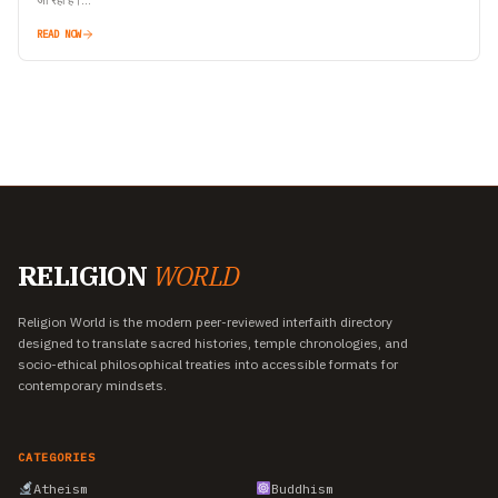
जा रही है।…
READ NOW
RELIGION
WORLD
Religion World is the modern peer-reviewed interfaith directory
designed to translate sacred histories, temple chronologies, and
socio-ethical philosophical treaties into accessible formats for
contemporary mindsets.
CATEGORIES
Atheism
Buddhism