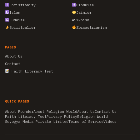
Christianity
Hinduism
Islam
Jainism
Judaism
☬
Sikhism
Spiritualism
Zoroastrianism
PAGES
About Us
Contact
Faith Literacy Test
QUICK PAGES
About Founder
About Religion World
About Us
Contact Us
Faith Literacy Test
Privacy Policy
Religion World
Suyogya Media Private Limited
Terms of Service
Videos